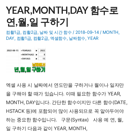
수
YEAR,MONTH,DAY 함수로
-
연,월,일 구하기
시,
분,
컴활1급
,
컴활2급
,
날짜 및 시간 함수
/
2018-09-14
/
MONTH
,
초
DAY
,
컴활1급
,
컴활2급
,
엑셀함수
,
날짜함수
,
YEAR
로
시
간
구
하
엑셀 사용 시 날짜에서 연도만을 구하거나 월이나 일자만
기
을 구해야 할 때가 있습니다. 이때 필요한 함수가 YEAR,
MONTH, DAY입니다. 간단한 함수이지만 다른 함수(DATE,
HSTACK 등)에 포함되어 많이 사용되므로 꼭 알아두어야
하는 중요한 함수입니다. 구문(Syntax) 사용 예 연, 월,
일 구하기 다음과 같이 YEAR, MONTH,