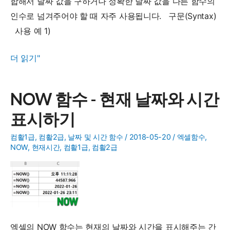
합해서 날짜 값을 구하거나 정확한 날짜 값을 다른 함수의
인수로 넘겨주어야 할 때 자주 사용됩니다. 구문(Syntax)
사용 예 1)
DATE
더 읽기"
함
수
NOW 함수 - 현재 날짜와 시간
-
표시하기
연
월
컴활1급
,
컴활2급
,
날짜 및 시간 함수
/
2018-05-20
/
엑셀함수
,
일
NOW
,
현재시간
,
컴활1급
,
컴활2급
값
으
로
날
짜
엑셀의 NOW 함수는 현재의 날짜와 시간을 표시해주는 간