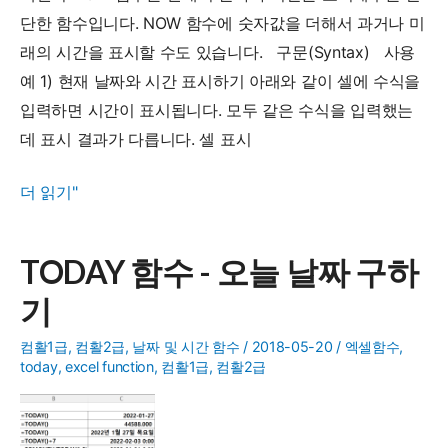
구
단한 함수입니다. NOW 함수에 숫자값을 더해서 과거나 미
하
래의 시간을 표시할 수도 있습니다. 구문(Syntax) 사용
기
예 1) 현재 날짜와 시간 표시하기 아래와 같이 셀에 수식을
입력하면 시간이 표시됩니다. 모두 같은 수식을 입력했는
데 표시 결과가 다릅니다. 셀 표시
NOW
더 읽기"
함
수
TODAY 함수 - 오늘 날짜 구하
-
기
현
재
컴활1급
,
컴활2급
,
날짜 및 시간 함수
/
2018-05-20
/
엑셀함수
,
날
today
,
excel function
,
컴활1급
,
컴활2급
짜
와