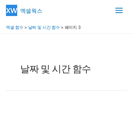
콘
엑셀웍스
텐
Main
츠
엑셀 함수
>
날짜 및 시간 함수
>
페이지 3
Menu
로
건
너
뛰
기
날짜 및 시간 함수