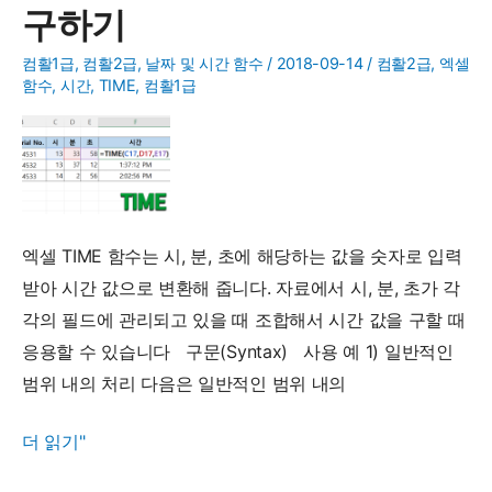
구하기
서
시,
컴활1급
,
컴활2급
,
날짜 및 시간 함수
/
2018-09-14
/
컴활2급
,
엑셀
분,
함수
,
시간
,
TIME
,
컴활1급
초
구
하
기
엑셀 TIME 함수는 시, 분, 초에 해당하는 값을 숫자로 입력
받아 시간 값으로 변환해 줍니다. 자료에서 시, 분, 초가 각
각의 필드에 관리되고 있을 때 조합해서 시간 값을 구할 때
응용할 수 있습니다 구문(Syntax) 사용 예 1) 일반적인
범위 내의 처리 다음은 일반적인 범위 내의
TIME
더 읽기"
함