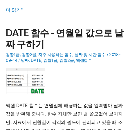
YEAR,MONTH,DAY
더 읽기"
함
수
DATE 함수 - 연월일 값으로 날
로
짜 구하기
연,
월,
컴활1급
,
컴활2급
,
자주 사용하는 함수
,
날짜 및 시간 함수
/
2018-
일
09-14
/
날짜
,
DATE
,
컴활1급
,
컴활2급
,
엑셀함수
구
하
기
엑셀 DATE 함수는 연월일에 해당하는 값을 입력받아 날짜
값을 반환해 줍니다. 함수 자체만 보면 별 쓸모없어 보이지
만, 자료에서 연월일이 각각의 필드에 관리되고 있을 때 조