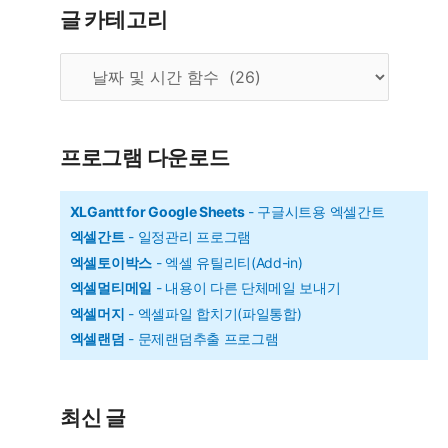
글 카테고리
짜
구
글
하
카
테
기
고
리
프로그램 다운로드
XLGantt for Google Sheets
- 구글시트용 엑셀간트
엑셀간트
- 일정관리 프로그램
엑셀토이박스
- 엑셀 유틸리티(Add-in)
엑셀멀티메일
- 내용이 다른 단체메일 보내기
엑셀머지
- 엑셀파일 합치기(파일통합)
엑셀랜덤
- 문제랜덤추출 프로그램
최신 글