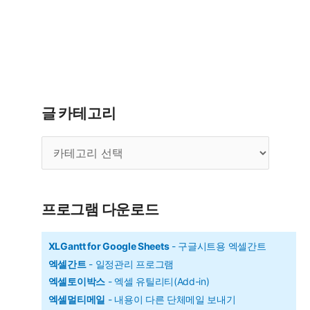
글 카테고리
글
카
테
고
리
프로그램 다운로드
XLGantt for Google Sheets
- 구글시트용 엑셀간트
엑셀간트
- 일정관리 프로그램
엑셀토이박스
- 엑셀 유틸리티(Add-in)
엑셀멀티메일
- 내용이 다른 단체메일 보내기