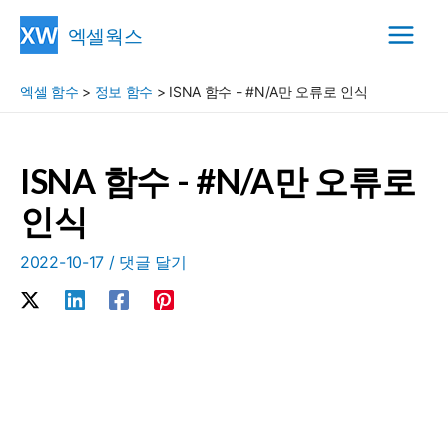
콘
엑셀웍스
텐
Main
츠
엑셀 함수
>
정보 함수
>
ISNA 함수 - #N/A만 오류로 인식
Menu
로
건
너
ISNA 함수 - #N/A만 오류로
뛰
인식
기
2022-10-17
/
댓글 달기