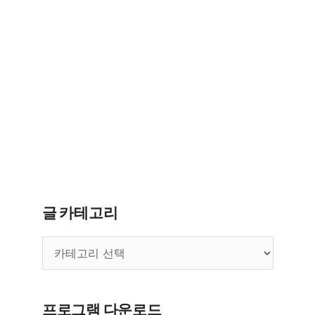
글 카테고리
글
카
테
고
리
프로그램 다운로드