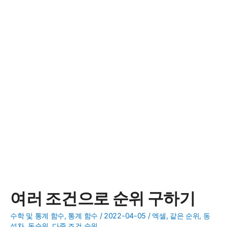
여러 조건으로 순위 구하기
수학 및 통계 함수
,
통계 함수
/
2022-04-05
/
엑셀
,
같은 순위
,
동
석차
,
동순위
,
다중 조건 순위