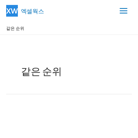
콘
엑셀웍스
텐
Main
츠
같은 순위
Menu
로
건
너
뛰
기
같은 순위