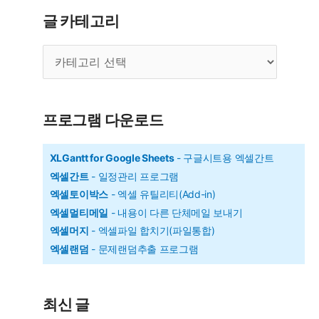
으
글 카테고리
로
글
순
카
위
테
구
고
리
하
프로그램 다운로드
기
XLGantt for Google Sheets
- 구글시트용 엑셀간트
엑셀간트
- 일정관리 프로그램
엑셀토이박스
- 엑셀 유틸리티(Add-in)
엑셀멀티메일
- 내용이 다른 단체메일 보내기
엑셀머지
- 엑셀파일 합치기(파일통합)
엑셀랜덤
- 문제랜덤추출 프로그램
최신 글