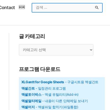
검
Contact
색
대
상
글 카테고리
글
카
테
고
프로그램 다운로드
리
XLGantt for Google Sheets
- 구글시트용 엑셀간트
엑셀간트
- 일정관리 프로그램
엑셀토이박스
- 엑셀 유틸리티(Add-in)
엑셀멀티메일
- 내용이 다른 단체메일 보내기
엑셀머지
- 엑셀파일 합치기(파일통합)