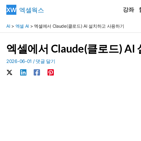
콘
엑셀웍스
강좌
텐
츠
AI
>
엑셀 AI
>
엑셀에서 Claude(클로드) AI 설치하고 사용하기
로
건
엑셀에서 Claude(클로드) 
너
뛰
2026-06-01
/
댓글 달기
기