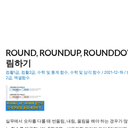
ROUND, ROUNDUP, ROUND
림하기
컴활1급
,
컴활2급
,
수학 및 통계 함수
,
수학 및 삼각 함수
/
2021-12-19
/
2급
,
엑셀함수
실무에서 숫자를 다룰 때 반올림, 내림, 올림을 해야 하는 경우가 많