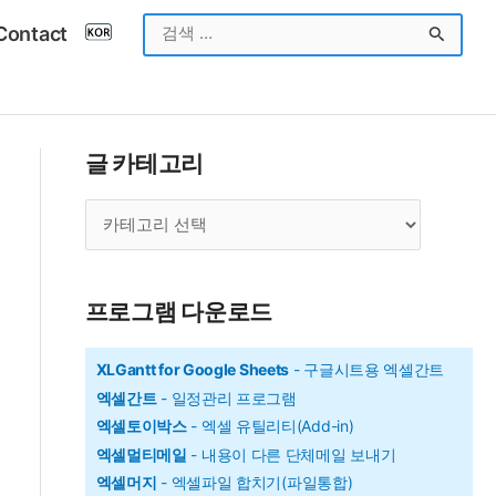
검
Contact
색
대
상
글 카테고리
글
카
테
고
프로그램 다운로드
리
XLGantt for Google Sheets
- 구글시트용 엑셀간트
엑셀간트
- 일정관리 프로그램
엑셀토이박스
- 엑셀 유틸리티(Add-in)
엑셀멀티메일
- 내용이 다른 단체메일 보내기
엑셀머지
- 엑셀파일 합치기(파일통합)