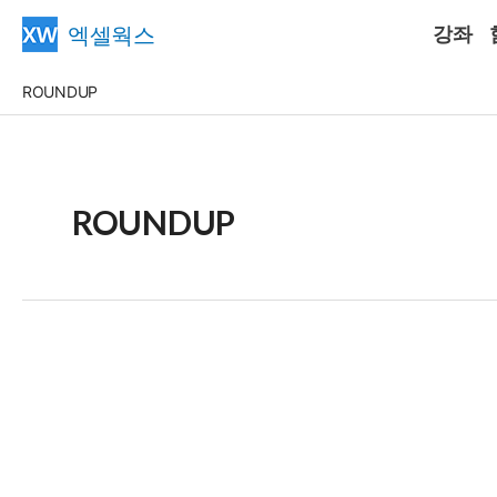
콘
엑셀웍스
강좌
텐
츠
ROUNDUP
로
건
너
뛰
ROUNDUP
기