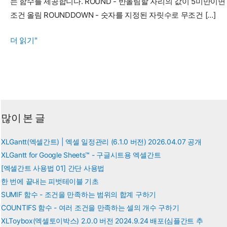
는 함수를 제공합니다. ROUND - 반올림할 자리의 값이 5미만이면
조건 올림 ROUNDDOWN - 숫자를 지정된 자릿수로 무조건 […]
ROUND,
더 읽기"
ROUNDUP,
ROUNDDOWN
함
수
로
많이 본 글
숫
자
XLGantt(엑셀간트) | 엑셀 일정관리 (6.1.0 버전) 2026.04.07 공개
반
XLGantt for Google Sheets™ - 구글시트용 엑셀간트
올
[엑셀간트 사용법 01] 간단 사용법
림,
한 번에 끝내는 피벗테이블 기초
올
SUMIF 함수 - 조건을 만족하는 범위의 합계 구하기
림,
COUNTIFS 함수 - 여러 조건을 만족하는 셀의 개수 구하기
내
XLToybox(엑셀토이박스) 2.0.0 버전 2024.9.24 배포(심플간트 추