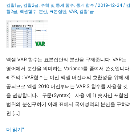
컴활1급
,
컴활2급
,
수학 및 통계 함수
,
통계 함수
/
2019-12-24
/
컴
활2급
,
엑셀함수
,
분산
,
표본집단
,
VAR
,
컴활1급
엑셀 VAR 함수는 표본집단의 분산을 구해줍니다. VAR는
영어에서 분산을 의미하는 Variance를 줄여서 쓴것입니다.
※ 주의 : VAR함수는 이전 엑셀 버전과의 호환성을 위해 제
공되므로 엑셀 2010 버전부터는 VAR.S 함수를 사용할 것
을 권장합니다. 구문(Syntax) 사용 예 1) 숫자만 포함된
범위의 분산구하기 아래 표에서 국어성적의 분산을 구하려
면 […]
VAR
더 읽기"
함