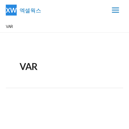
콘
엑셀웍스
텐
Main
츠
VAR
Menu
로
건
너
뛰
기
VAR