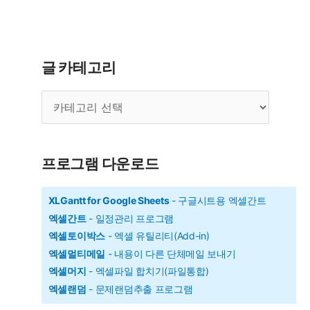
수
-
표
글 카테고리
본
글
집
카
단
테
의
고
리
분
프로그램 다운로드
산
구
XLGantt for Google Sheets
- 구글시트용 엑셀간트
엑셀간트
- 일정관리 프로그램
하
엑셀토이박스
- 엑셀 유틸리티(Add-in)
기
엑셀멀티메일
- 내용이 다른 단체메일 보내기
엑셀머지
- 엑셀파일 합치기(파일통합)
엑셀랜덤
- 문제랜덤추출 프로그램