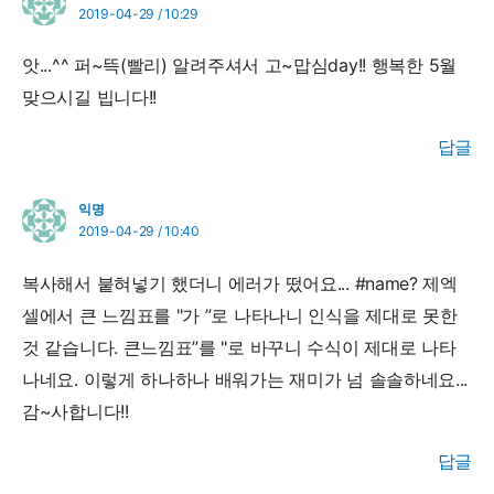
2019-04-29 / 10:29
앗...^^ 퍼~뜩(빨리) 알려주셔서 고~맙심day!! 행복한 5월
맞으시길 빕니다!!
답글
익명
2019-04-29 / 10:40
복사해서 붙혀넣기 했더니 에러가 떴어요... #name? 제엑
셀에서 큰 느낌표를 "가 ”로 나타나니 인식을 제대로 못한
것 같습니다. 큰느낌표”를 "로 바꾸니 수식이 제대로 나타
나네요. 이렇게 하나하나 배워가는 재미가 넘 솔솔하네요...
감~사합니다!!
답글