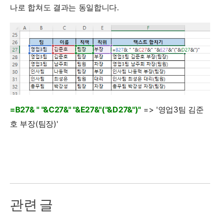
나로 합쳐도 결과는 동일합니다.
=B27& " "&C27&" "&E27&"("&D27&")"
=> '영업3팀 김준
호 부장(팀장)'
관련 글