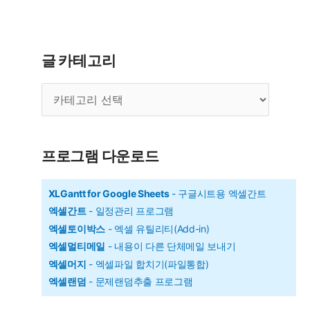
글 카테고리
글
카
테
고
리
프로그램 다운로드
XLGantt for Google Sheets
- 구글시트용 엑셀간트
엑셀간트
- 일정관리 프로그램
엑셀토이박스
- 엑셀 유틸리티(Add-in)
엑셀멀티메일
- 내용이 다른 단체메일 보내기
엑셀머지
- 엑셀파일 합치기(파일통합)
엑셀랜덤
- 문제랜덤추출 프로그램