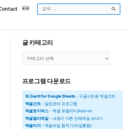
검
Contact
색
대
상
글 카테고리
글
카
테
고
프로그램 다운로드
리
XLGantt for Google Sheets
- 구글시트용 엑셀간트
엑셀간트
- 일정관리 프로그램
엑셀토이박스
- 엑셀 유틸리티(Add-in)
엑셀멀티메일
- 내용이 다른 단체메일 보내기
엑셀머지
- 엑셀파일 합치기(파일통합)