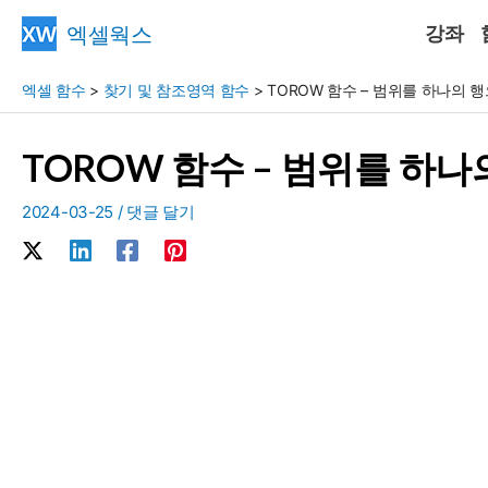
콘
엑셀웍스
강좌
텐
츠
엑셀 함수
>
찾기 및 참조영역 함수
>
TOROW 함수 – 범위를 하나의 
로
건
TOROW 함수 – 범위를 하
너
뛰
2024-03-25
/
댓글 달기
기