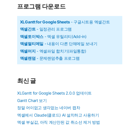
리
프로그램 다운로드
XLGantt for Google Sheets
- 구글시트용 엑셀간트
엑셀간트
- 일정관리 프로그램
엑셀토이박스
- 엑셀 유틸리티(Add-in)
엑셀멀티메일
- 내용이 다른 단체메일 보내기
엑셀머지
- 엑셀파일 합치기(파일통합)
엑셀랜덤
- 문제랜덤추출 프로그램
최신 글
XLGantt for Google Sheets 2.0.0 업데이트
Gantt Chart 보기
정말 어이없고 생각없는 네이버 캡차
엑셀에서 Claude(클로드) AI 설치하고 사용하기
엑셀 부실값, 아직 계산안된 값 취소선 제거 방법