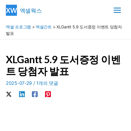
콘
엑셀웍스
텐
Main
츠
엑셀 프로그램
>
엑셀간트
>
XLGantt 5.9 도서증정 이벤트 당첨자
Menu
로
발표
건
너
뛰
XLGantt 5.9 도서증정 이벤
기
트 당첨자 발표
2025-07-29
/
1개의 댓글