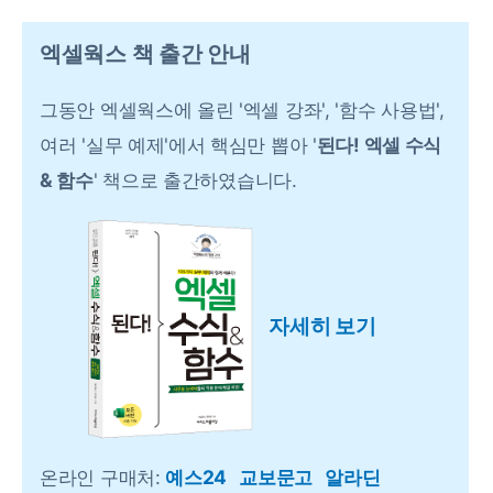
엑셀웍스 책 출간 안내
그동안 엑셀웍스에 올린 '엑셀 강좌', '함수 사용법',
여러 '실무 예제'에서 핵심만 뽑아 '
된다! 엑셀 수식
& 함수
' 책으로 출간하였습니다.
자세히 보기
온라인 구매처:
예스24
교보문고
알라딘