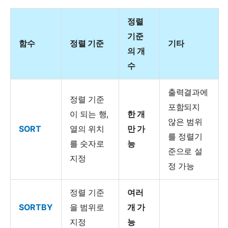
정렬
기준
함수
정렬 기준
기타
의 개
수
출력결과에
정렬 기준
포함되지
이 되는 행,
한 개
않은 범위
SORT
열의 위치
만 가
를 정렬기
를 숫자로
능
준으로 설
지정
정 가능
정렬 기준
여러
SORTBY
을 범위로
개 가
지정
능