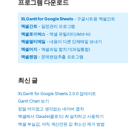
리
프로그램 다운로드
XLGantt for Google Sheets
- 구글시트용 엑셀간트
엑셀간트
- 일정관리 프로그램
엑셀토이박스
- 엑셀 유틸리티(Add-in)
엑셀멀티메일
- 내용이 다른 단체메일 보내기
엑셀머지
- 엑셀파일 합치기(파일통합)
엑셀랜덤
- 문제랜덤추출 프로그램
최신 글
XLGantt for Google Sheets 2.0.0 업데이트
Gantt Chart 보기
정말 어이없고 생각없는 네이버 캡차
엑셀에서 Claude(클로드) AI 설치하고 사용하기
엑셀 부실값, 아직 계산안된 값 취소선 제거 방법