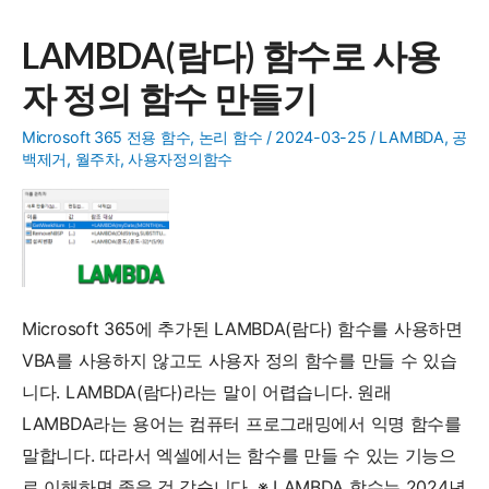
에
LAMBDA(람다) 함수로 사용
서
자 정의 함수 만들기
웹
공
Microsoft 365 전용 함수
,
논리 함수
/
2024-03-25
/
LAMBDA
,
공
백
백제거
,
월주차
,
사용자정의함수
(NBSP)
을
공
백
으
Microsoft 365에 추가된 LAMBDA(람다) 함수를 사용하면
로
VBA를 사용하지 않고도 사용자 정의 함수를 만들 수 있습
변
니다. LAMBDA(람다)라는 말이 어렵습니다. 원래
환
LAMBDA라는 용어는 컴퓨터 프로그래밍에서 익명 함수를
하
말합니다. 따라서 엑셀에서는 함수를 만들 수 있는 기능으
기
로 이해하면 좋을 것 같습니다. ※ LAMBDA 함수는 2024년