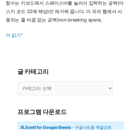
들
함수는 키보드에서 스페이스바를 눌러서 입력하는 공백(아
기
스키 코드 32에 해당)만 제거해 줍니다. 이 외의 웹에서 사
용되는 줄 바꿈 없는 공백(non-breaking space,
TRIM
더 읽기"
함
수
-
공
글 카테고리
백
글
제
카
거
테
하
고
리
기
프로그램 다운로드
XLGantt for Google Sheets
- 구글시트용 엑셀간트