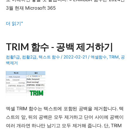
3월 현재 Microsoft 365
LAMBDA(람
더 읽기"
다)
함
TRIM 함수 - 공백 제거하기
수
로
컴활1급
,
컴활2급
,
텍스트 함수
/
2022-02-21
/
엑셀함수
,
TRIM
,
공
백제거
사
용
자
정
의
함
엑셀 TRIM 함수는 텍스트에 포함된 공백을 제거합니다. 텍
수
스트의 앞, 뒤의 공백은 모두 제거하고 단어 사이에 공백이
만
여러 개라면 하나만 남기고 모두 제거해 줍니다. 단, TRIM