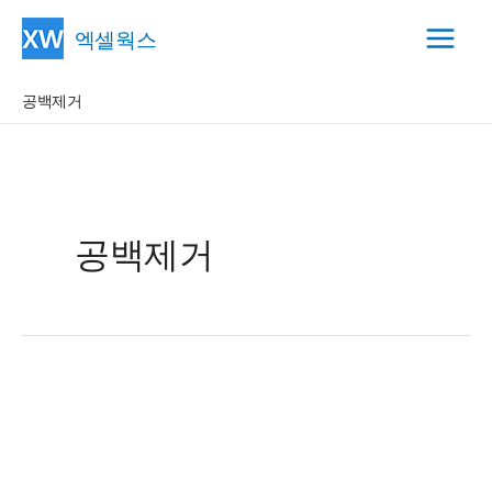
콘
엑셀웍스
텐
Main
츠
공백제거
Menu
로
건
너
뛰
기
공백제거