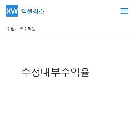
콘
엑셀웍스
텐
Main
츠
수정내부수익율
Menu
로
건
너
뛰
기
수정내부수익율