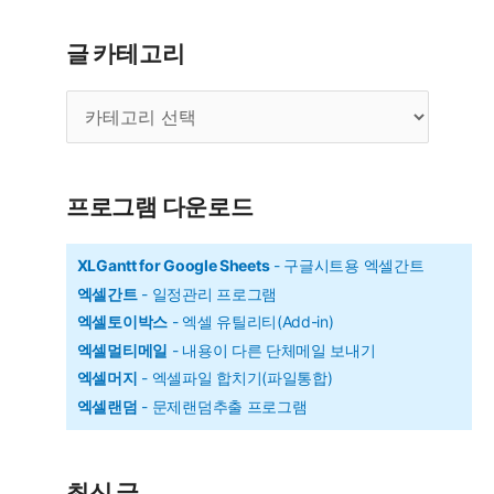
-
수
글 카테고리
정
글
내
카
부
테
수
고
리
익
프로그램 다운로드
률
(Modified
XLGantt for Google Sheets
- 구글시트용 엑셀간트
엑셀간트
- 일정관리 프로그램
IRR)
엑셀토이박스
- 엑셀 유틸리티(Add-in)
구
엑셀멀티메일
- 내용이 다른 단체메일 보내기
하
엑셀머지
- 엑셀파일 합치기(파일통합)
기
엑셀랜덤
- 문제랜덤추출 프로그램
최신 글