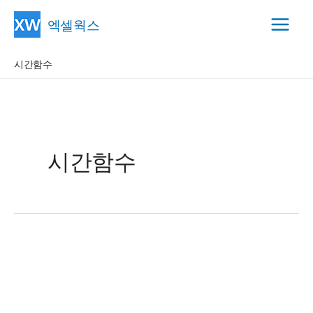
콘
엑셀웍스
텐
Main
츠
시간함수
Menu
로
건
너
뛰
기
시간함수