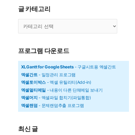
서
글 카테고리
시,
글
분,
카
초
테
구
고
리
하
프로그램 다운로드
기
XLGantt for Google Sheets
- 구글시트용 엑셀간트
엑셀간트
- 일정관리 프로그램
엑셀토이박스
- 엑셀 유틸리티(Add-in)
엑셀멀티메일
- 내용이 다른 단체메일 보내기
엑셀머지
- 엑셀파일 합치기(파일통합)
엑셀랜덤
- 문제랜덤추출 프로그램
최신 글