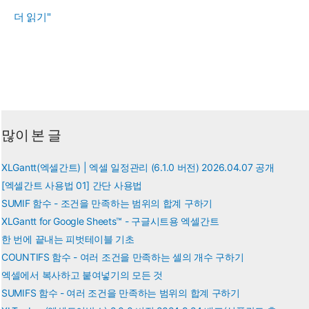
같
더 읽기"
은
열
에
서
여
러
많이 본 글
조
건
XLGantt(엑셀간트) | 엑셀 일정관리 (6.1.0 버전) 2026.04.07 공개
을
[엑셀간트 사용법 01] 간단 사용법
만
SUMIF 함수 - 조건을 만족하는 범위의 합계 구하기
족
XLGantt for Google Sheets™ - 구글시트용 엑셀간트
하
한 번에 끝내는 피벗테이블 기초
COUNTIFS 함수 - 여러 조건을 만족하는 셀의 개수 구하기
는
엑셀에서 복사하고 붙여넣기의 모든 것
개
SUMIFS 함수 - 여러 조건을 만족하는 범위의 합계 구하기
수