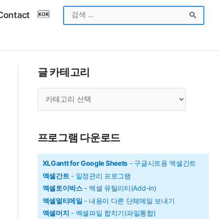
검
Contact
색
대
상
글 카테고리
글
카
테
고
프로그램 다운로드
리
XLGantt for Google Sheets
- 구글시트용 엑셀간트
엑셀간트
- 일정관리 프로그램
엑셀토이박스
- 엑셀 유틸리티(Add-in)
엑셀멀티메일
- 내용이 다른 단체메일 보내기
엑셀머지
- 엑셀파일 합치기(파일통합)