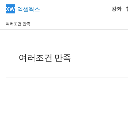
콘
엑셀웍스
강좌
텐
츠
여러조건 만족
로
건
너
뛰
여러조건 만족
기