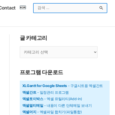
검
Contact
색
대
상
글 카테고리
글
카
테
고
프로그램 다운로드
리
XLGantt for Google Sheets
- 구글시트용 엑셀간트
엑셀간트
- 일정관리 프로그램
엑셀토이박스
- 엑셀 유틸리티(Add-in)
엑셀멀티메일
- 내용이 다른 단체메일 보내기
엑셀머지
- 엑셀파일 합치기(파일통합)