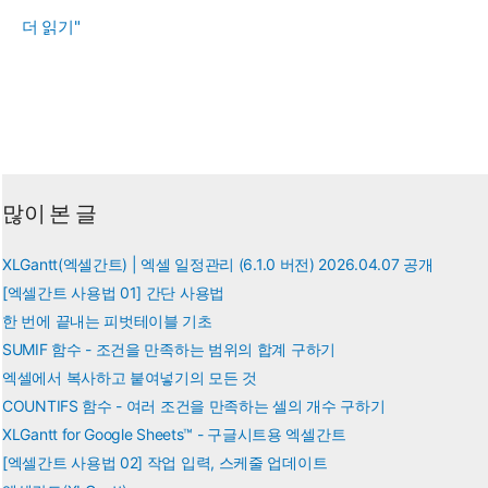
PMT
더 읽기"
함
수
-
대
출
상
많이 본 글
환
액,
XLGantt(엑셀간트) | 엑셀 일정관리 (6.1.0 버전) 2026.04.07 공개
적
[엑셀간트 사용법 01] 간단 사용법
금
한 번에 끝내는 피벗테이블 기초
저
SUMIF 함수 - 조건을 만족하는 범위의 합계 구하기
축
엑셀에서 복사하고 붙여넣기의 모든 것
COUNTIFS 함수 - 여러 조건을 만족하는 셀의 개수 구하기
액
XLGantt for Google Sheets™ - 구글시트용 엑셀간트
구
[엑셀간트 사용법 02] 작업 입력, 스케줄 업데이트
하