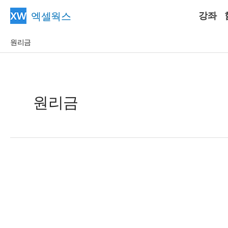
콘
엑셀웍스
강좌
텐
츠
원리금
로
건
너
뛰
원리금
기