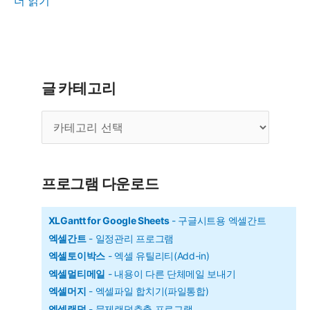
더 읽기"
번
에
끝
내
글 카테고리
는
글
피
카
벗
테
테
고
리
이
프로그램 다운로드
블
기
XLGantt for Google Sheets
- 구글시트용 엑셀간트
엑셀간트
- 일정관리 프로그램
초
엑셀토이박스
- 엑셀 유틸리티(Add-in)
엑셀멀티메일
- 내용이 다른 단체메일 보내기
엑셀머지
- 엑셀파일 합치기(파일통합)
엑셀랜덤
- 문제랜덤추출 프로그램