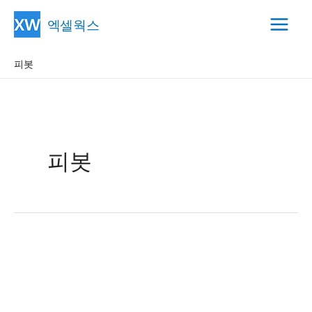
콘
엑셀웍스
텐
Main
츠
피봇
Menu
로
건
너
뛰
기
피봇