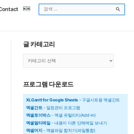
검
Contact
색
대
상
글 카테고리
글
카
테
고
프로그램 다운로드
리
XLGantt for Google Sheets
- 구글시트용 엑셀간트
엑셀간트
- 일정관리 프로그램
엑셀토이박스
- 엑셀 유틸리티(Add-in)
엑셀멀티메일
- 내용이 다른 단체메일 보내기
엑셀머지
- 엑셀파일 합치기(파일통합)