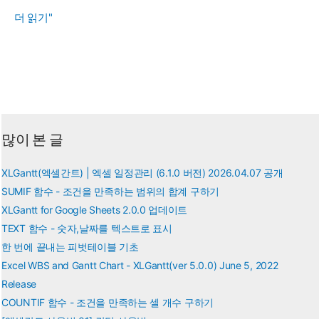
DAYS360
더 읽기"
함
수
-
360
일
기
많이 본 글
준
날
XLGantt(엑셀간트) | 엑셀 일정관리 (6.1.0 버전) 2026.04.07 공개
짜
SUMIF 함수 - 조건을 만족하는 범위의 합계 구하기
사
XLGantt for Google Sheets 2.0.0 업데이트
이
TEXT 함수 - 숫자,날짜를 텍스트로 표시
의
한 번에 끝내는 피벗테이블 기초
Excel WBS and Gantt Chart - XLGantt(ver 5.0.0) June 5, 2022
일
Release
수
COUNTIF 함수 - 조건을 만족하는 셀 개수 구하기
구