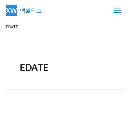
콘
엑셀웍스
텐
Main
츠
EDATE
Menu
로
건
너
뛰
기
EDATE