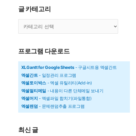
용
글 카테고리
법
글
카
테
고
리
프로그램 다운로드
XLGantt for Google Sheets
- 구글시트용 엑셀간트
엑셀간트
- 일정관리 프로그램
엑셀토이박스
- 엑셀 유틸리티(Add-in)
엑셀멀티메일
- 내용이 다른 단체메일 보내기
엑셀머지
- 엑셀파일 합치기(파일통합)
엑셀랜덤
- 문제랜덤추출 프로그램
최신 글