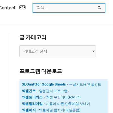
검
Contact
색
대
상
글 카테고리
글
카
테
고
프로그램 다운로드
리
XLGantt for Google Sheets
- 구글시트용 엑셀간트
엑셀간트
- 일정관리 프로그램
엑셀토이박스
- 엑셀 유틸리티(Add-in)
엑셀멀티메일
- 내용이 다른 단체메일 보내기
엑셀머지
- 엑셀파일 합치기(파일통합)