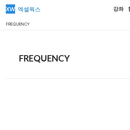
콘
엑셀웍스
강좌
텐
츠
FREQUENCY
로
건
너
뛰
FREQUENCY
기