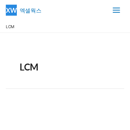
콘
엑셀웍스
텐
Main
츠
LCM
Menu
로
건
너
뛰
기
LCM