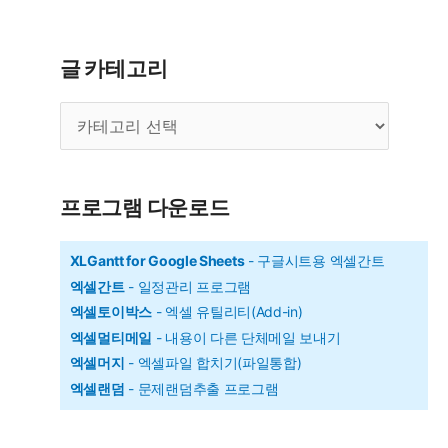
-
최
글 카테고리
소
글
공
카
배
테
수
고
리
구
프로그램 다운로드
하
기
XLGantt for Google Sheets
- 구글시트용 엑셀간트
엑셀간트
- 일정관리 프로그램
엑셀토이박스
- 엑셀 유틸리티(Add-in)
엑셀멀티메일
- 내용이 다른 단체메일 보내기
엑셀머지
- 엑셀파일 합치기(파일통합)
엑셀랜덤
- 문제랜덤추출 프로그램