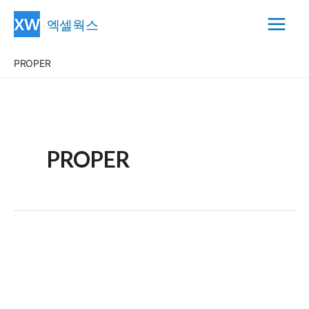
콘
엑셀웍스
텐
Main
츠
PROPER
Menu
로
건
너
뛰
기
PROPER