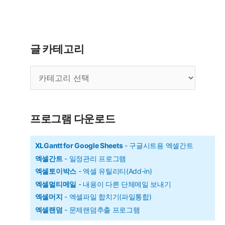
수
-
첫
글 카테고리
글
글
자
카
를
테
대
고
리
문
프로그램 다운로드
자
로
XLGantt for Google Sheets
- 구글시트용 엑셀간트
엑셀간트
- 일정관리 프로그램
바
엑셀토이박스
- 엑셀 유틸리티(Add-in)
꾸
엑셀멀티메일
- 내용이 다른 단체메일 보내기
기
엑셀머지
- 엑셀파일 합치기(파일통합)
엑셀랜덤
- 문제랜덤추출 프로그램