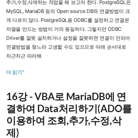
하
추가,수정,삭제하는 작업을 해 보고자 한다. PostgreSQL은
여
MySQL, MariaDB 등의 Open source DB와 연결방법이 크
Data
게 다르지 않다. PostgreSQL용 ODBC를 설정하고 연결문
처
자열을 만드는 방법이 거의 동일하다. 그렇지만 ODBC
리
Driver를 잘못 설치하거나 설정을 잘못하면 연결이 안되어
하
연결방법을 찾느라 고생할 수도 있으므로 아래 순서대로
기
차근차근 따라해
(Stored
17
더 읽기"
Procedure
강
로
-
조
16강 - VBA로 MariaDB에 연
VBA
회)
결하여 Data처리하기(ADO를
로
PostgreSQL
이용하여 조회,추가,수정,삭
에
제)
연