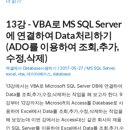
14
더 읽기"
이
강
용
-
하
13강 - VBA로 MS SQL Server
VBA
여
에 연결하여 Data처리하기
로
조
Oracle
회,
(ADO를 이용하여 조회,추가,
DB
추
수정,삭제)
Server
가,
에
수
엑셀에서 Database사용하기
/
2017-05-27
/
MS SQL Server
,
excel
,
vba
,
데이터베이스
,
database
연
정,
결
삭
13강에서는 VBA로 Microsoft SQL Server DB에 연결하여
하
제)
Data를 조회,추가,수정,삭제하는 작업을 해 보고자 한다. 9
여
강부터 12강까지는 Microsoft의 Access를 Database로 사
Data
용하여 Excel에서 Data를 조회,추가,수정,삭제하는 작업을
처
해 보았는데 이번 강에서는 Access대신 같은 회사의 제품
리
인 SQL Server를 이용하여 Excel에서 Data를 조회,추가,수