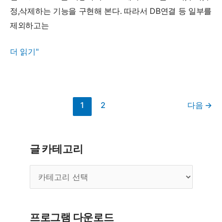
하
정,삭제하는 기능을 구현해 본다. 따라서 DB연결 등 일부를
기
제외하고는
(ADO
13
더 읽기"
를
강
이
-
용
VBA
하
1
2
다음
→
로
여
MS
조
SQL
회,
글 카테고리
Server
추
에
가,
글
연
수
카
테
결
정,
고
하
삭
리
프로그램 다운로드