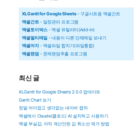
여
제)
Data
XLGantt for Google Sheets
- 구글시트용 엑셀간트
처
엑셀간트
- 일정관리 프로그램
리
엑셀토이박스
- 엑셀 유틸리티(Add-in)
하
엑셀멀티메일
- 내용이 다른 단체메일 보내기
엑셀머지
- 엑셀파일 합치기(파일통합)
기
엑셀랜덤
- 문제랜덤추출 프로그램
(ADO
를
이
최신 글
용
하
XLGantt for Google Sheets 2.0.0 업데이트
Gantt Chart 보기
여
정말 어이없고 생각없는 네이버 캡차
조
엑셀에서 Claude(클로드) AI 설치하고 사용하기
회,
엑셀 부실값, 아직 계산안된 값 취소선 제거 방법
추
가,