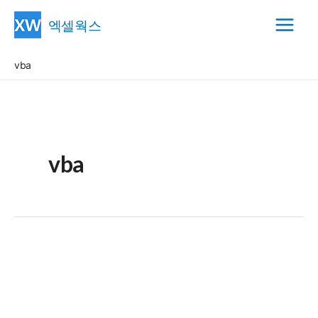
콘
엑셀웍스
텐
Main
츠
vba
Menu
로
건
너
뛰
기
vba