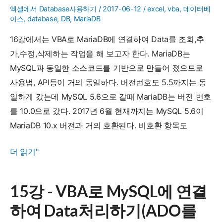
결
엑셀에서 Database사용하기
/
2017-06-12
/
excel
,
vba
,
데이터베
이스
,
database
,
DB
,
MariaDB
하
여
16강에서는 VBA로 MariaDB에 연결하여 Data를 조회,추
Data
가,수정,삭제하는 작업을 해 보고자 한다. MariaDB는
처
MySQL과 동일한 소스코드를 기반으로 만들어 졌으므로
리
사용법, API등이 거의 동일하다. 버전번호도 5.5까지는 동
하
일하게 갔는데 MySQL 5.6으로 갈때 MariaDB는 버전 번호
기
를 10.0으로 갔다. 2017년 6월 현재까지는 MySQL 5.6이
(ADO
MariaDB 10.x 버전과 거의 호환된다. 비호환 항목도
를
16
더 읽기"
이
강
용
-
하
15강 - VBA로 MySQL에 연결
VBA
여
하여 Data처리하기(ADO를
로
조