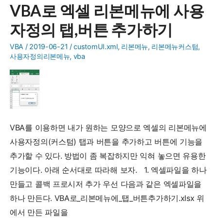
VBA로 엑셀 리본메뉴에 사용
축,
자정의 탭,버튼 추가하기
칼
퇴
VBA
/
2019-06-21
/
customUI.xml
,
리본메뉴
,
리본메뉴커스텀
,
보
사용자정의리본메뉴
,
vba
장!
엑
셀
프
로
VBA를 이용하면 내가 원하는 모양으로 엑셀의 리본메뉴에
그
사용자정의(커스텀) 탭과 버튼을 추가하고 버튼에 기능을
램
추가할 수 있다. 방법이 좀 복잡하지만 익혀 놓으면 유용한
소
기능이다. 아래 순서대로 따라해 보자. 1. 엑셀파일을 하나
개
만들고 콜백 프로시저 추가 우선 다음과 같은 엑셀파일을
하나 만든다. VBA로_리본메뉴에_탭_버튼추가하기.xlsx 위
에서 만든 파일을