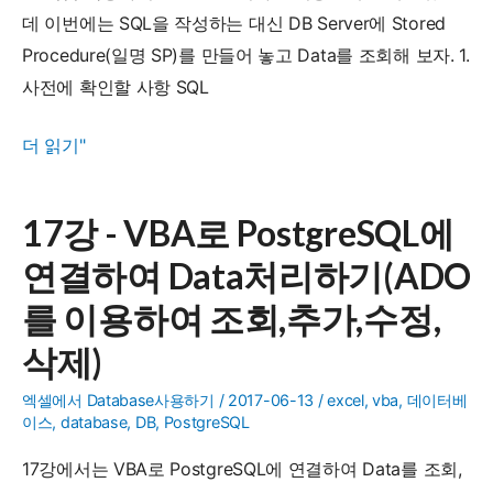
데 이번에는 SQL을 작성하는 대신 DB Server에 Stored
콤
Procedure(일명 SP)를 만들어 놓고 Data를 조회해 보자. 1.
보
사전에 확인할 사항 SQL
박
스
18
더 읽기"
목
강
록
-
채
17강 - VBA로 PostgreSQL에
VBA
우
연결하여 Data처리하기(ADO
로
기
MS
를 이용하여 조회,추가,수정,
SQL
삭제)
Server
에
엑셀에서 Database사용하기
/
2017-06-13
/
excel
,
vba
,
데이터베
이스
,
database
,
DB
,
PostgreSQL
연
결
17강에서는 VBA로 PostgreSQL에 연결하여 Data를 조회,