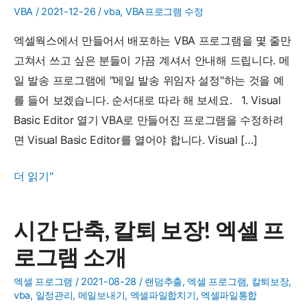
VBA
/
2021-12-26
/
vba
,
VBA프로그램 수정
엑셀웍스에서 만들어서 배포하는 VBA 프로그램을 몇 줄만
고쳐서 쓰고 싶은 분들이 가끔 계셔서 안내해 드립니다. 메
일 발송 프로그램에 "메일 발송 위임자 설정"하는 것을 예
를 들어 보겠습니다. 순서대로 따라 해 보세요. 1. Visual
Basic Editor 열기 VBA로 만들어진 프로그램을 수정하려
면 Visual Basic Editor를 열어야 합니다. Visual […]
비
더 읽기"
개
발
시간 단축, 칼퇴 보장! 엑셀 프
자
로그램 소개
를
위
엑셀 프로그램
/
2021-08-28
/
랜덤추출
,
엑셀 프로그램
,
칼퇴보장
,
한
vba
,
일정관리
,
메일보내기
,
엑셀파일합치기
,
엑셀파일통합