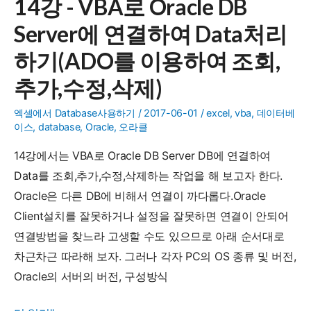
14강 - VBA로 Oracle DB
VBA
여
Server에 연결하여 Data처리
로
조
MySQL
회,
하기(ADO를 이용하여 조회,
에
추
추가,수정,삭제)
연
가,
결
수
엑셀에서 Database사용하기
/
2017-06-01
/
excel
,
vba
,
데이터베
이스
,
database
,
Oracle
,
오라클
하
정,
여
삭
14강에서는 VBA로 Oracle DB Server DB에 연결하여
Data
제)
Data를 조회,추가,수정,삭제하는 작업을 해 보고자 한다.
처
Oracle은 다른 DB에 비해서 연결이 까다롭다.Oracle
리
Client설치를 잘못하거나 설정을 잘못하면 연결이 안되어
하
연결방법을 찾느라 고생할 수도 있으므로 아래 순서대로
기
차근차근 따라해 보자. 그러나 각자 PC의 OS 종류 및 버전,
(ADO
Oracle의 서버의 버전, 구성방식
를