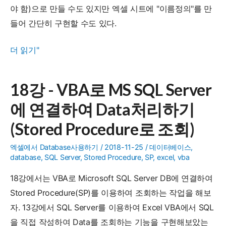
야 함)으로 만들 수도 있지만 엑셀 시트에 "이름정의"를 만
버
들어 간단히 구현할 수도 있다.
튼
추
VBA
더 읽기"
가
-
하
엑
18강 - VBA로 MS SQL Server
기
셀
에 연결하여 Data처리하기
시
트
(Stored Procedure로 조회)
의
엑셀에서 Database사용하기
/
2018-11-25
/
데이터베이스
,
값
database
,
SQL Server
,
Stored Procedure
,
SP
,
excel
,
vba
을
18강에서는 VBA로 Microsoft SQL Server DB에 연결하여
참
Stored Procedure(SP)를 이용하여 조회하는 작업을 해보
조
자. 13강에서 SQL Server를 이용하여 Excel VBA에서 SQL
하
을 직접 작성하여 Data를 조회하는 기능을 구현해보았는
여