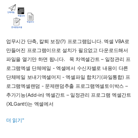
VBA
프
로
그
램
업무시간 단축, 칼퇴 보장(?) 프로그램입니다. 엑셀 VBA로
수
만들어진 프로그램이므로 설치가 필요없고 다운로드해서
정
파일을 열기만 하면 됩니다. 목 차엑셀간트 – 일정관리 프
방
로그램엑셀 단체메일 - 엑셀에서 수신자별로 내용이 다른
법
단체메일 보내기엑셀머지 - 엑셀파일 합치기(파일통합) 프
로그램엑셀랜덤 - 문제랜덤추출 프로그램엑셀토이박스 –
추가기능(Add-in) 엑셀간트 – 일정관리 프로그램 엑셀간트
(XLGantt)는 엑셀에서
시
더 읽기"
간
단