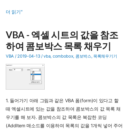
VBA
더 읽기"
로
엑
VBA - 엑셀 시트의 값을 참조
셀
하여 콤보박스 목록 채우기
리
본
VBA
/
2019-04-13
/
vba
,
combobox
,
콤보박스
,
목록채우기기
메
뉴
에
사
용
1. 들어가기 아래 그림과 같은 VBA 폼(form)이 있다고 할
자
때 엑셀시트에 있는 값을 참조하여 콤보박스의 값 목록 채
정
우기를 해 보자. 콤보박스의 값 목록은 복잡한 코딩
의
(AddItem 매소드를 이용하여 목록의 값을 1개씩 넣어 주어
탭,