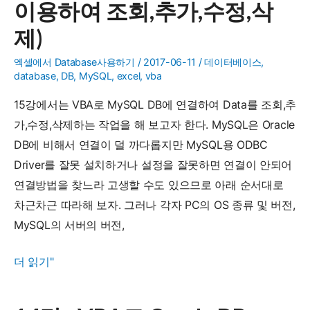
MariaDB
회,
이용하여 조회,추가,수정,삭
에
추
제)
연
가,
결
수
엑셀에서 Database사용하기
/
2017-06-11
/
데이터베이스
,
database
,
DB
,
MySQL
,
excel
,
vba
하
정,
여
삭
15강에서는 VBA로 MySQL DB에 연결하여 Data를 조회,추
Data
제)
가,수정,삭제하는 작업을 해 보고자 한다. MySQL은 Oracle
처
DB에 비해서 연결이 덜 까다롭지만 MySQL용 ODBC
리
Driver를 잘못 설치하거나 설정을 잘못하면 연결이 안되어
하
연결방법을 찾느라 고생할 수도 있으므로 아래 순서대로
기
차근차근 따라해 보자. 그러나 각자 PC의 OS 종류 및 버전,
(ADO
MySQL의 서버의 버전,
를
15
더 읽기"
이
강
용
-
하