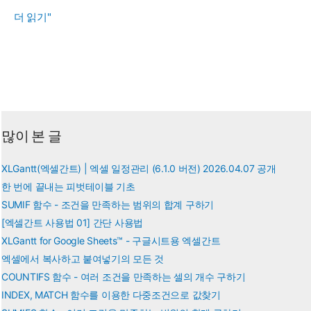
XIRR
더 읽기"
함
수
-
현
금
흐
많이 본 글
름
의
XLGantt(엑셀간트) | 엑셀 일정관리 (6.1.0 버전) 2026.04.07 공개
간
한 번에 끝내는 피벗테이블 기초
격
SUMIF 함수 - 조건을 만족하는 범위의 합계 구하기
이
[엑셀간트 사용법 01] 간단 사용법
일
XLGantt for Google Sheets™ - 구글시트용 엑셀간트
엑셀에서 복사하고 붙여넣기의 모든 것
정
COUNTIFS 함수 - 여러 조건을 만족하는 셀의 개수 구하기
하
INDEX, MATCH 함수를 이용한 다중조건으로 값찾기
지