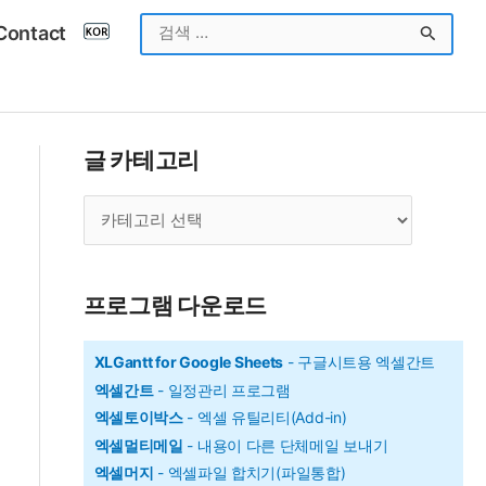
검
Contact
색
대
상
글 카테고리
글
카
테
고
프로그램 다운로드
리
XLGantt for Google Sheets
- 구글시트용 엑셀간트
엑셀간트
- 일정관리 프로그램
엑셀토이박스
- 엑셀 유틸리티(Add-in)
엑셀멀티메일
- 내용이 다른 단체메일 보내기
엑셀머지
- 엑셀파일 합치기(파일통합)