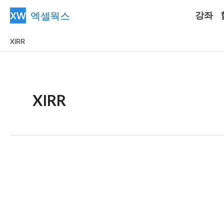
콘
엑셀웍스
강좌
텐
츠
XIRR
로
건
너
뛰
XIRR
기