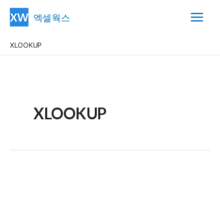
콘
엑셀웍스
텐
Main
츠
XLOOKUP
Menu
로
건
너
뛰
기
XLOOKUP