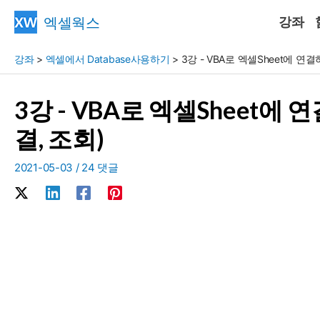
콘
엑셀웍스
강좌
텐
츠
강좌
>
엑셀에서 Database사용하기
>
3강 - VBA로 엑셀Sheet에 연
로
건
3강 - VBA로 엑셀Sheet에
너
뛰
결, 조회)
기
2021-05-03
/
24 댓글