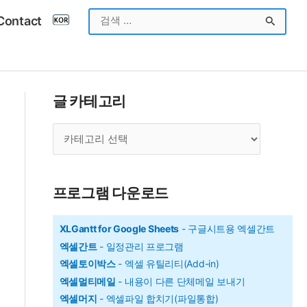
검
Contact
색
대
상
글 카테고리
글
카
테
고
프로그램 다운로드
리
XLGantt for Google Sheets
- 구글시트용 엑셀간트
엑셀간트
- 일정관리 프로그램
엑셀토이박스
- 엑셀 유틸리티(Add-in)
엑셀멀티메일
- 내용이 다른 단체메일 보내기
엑셀머지
- 엑셀파일 합치기(파일통합)