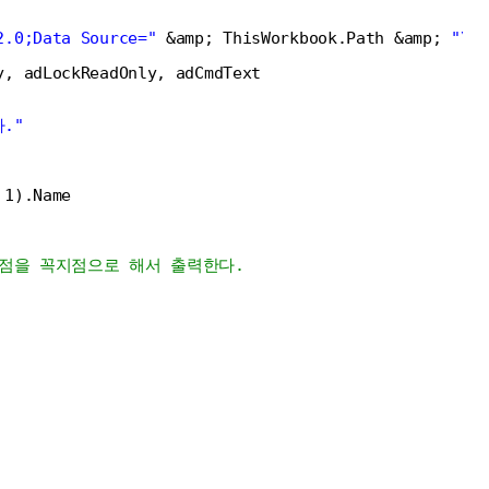
2.0;Data Source="
&amp; ThisWorkbook.Path &amp; 
"\" 
y, adLockReadOnly, adCmdText
."
 1).Name
2지점을 꼭지점으로 해서 출력한다.