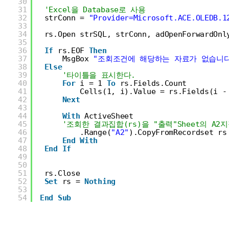
30
31
'Excel을 Database로 사용
32
strConn = 
"Provider=Microsoft.ACE.OLEDB.1
33
34
rs.Open strSQL, strConn, adOpenForwardOnl
35
36
If
rs.EOF 
Then
37
MsgBox 
"조회조건에 해당하는 자료가 없습니다
38
Else
39
'타이틀을 표시한다.
40
For
i = 1 
To
rs.Fields.Count
41
Cells(1, i).Value = rs.Fields(i -
42
Next
43
44
With
ActiveSheet
45
'조회한 결과집합(rs)을 "출력"Sheet의 A
46
.Range(
"A2"
).CopyFromRecordset rs
47
End
With
48
End
If
49
50
51
rs.Close
52
Set
rs = 
Nothing
53
54
End
Sub