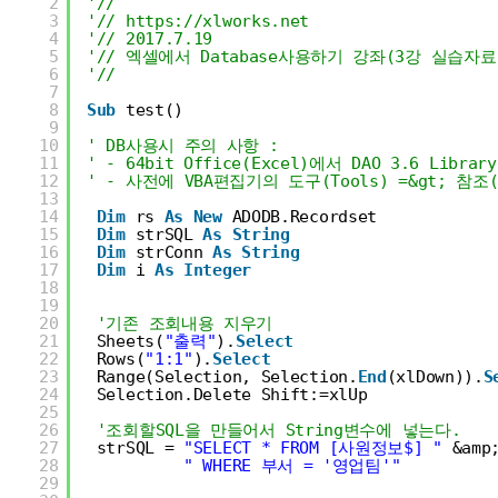
2
'//
3
'// 
https://xlworks.net
4
'// 2017.7.19
5
'// 엑셀에서 Database사용하기 강좌(3강 실습자료
6
'//
7
8
Sub
test()
9
10
' DB사용시 주의 사항 :
11
' - 64bit Office(Excel)에서 DAO 3.6 Li
12
' - 사전에 VBA편집기의 도구(Tools) =&gt; 참조(Ref
13
14
Dim
rs 
As
New
ADODB.Recordset
15
Dim
strSQL 
As
String
16
Dim
strConn 
As
String
17
Dim
i 
As
Integer
18
19
20
'기존 조회내용 지우기
21
Sheets(
"출력"
).
Select
22
Rows(
"1:1"
).
Select
23
Range(Selection, Selection.
End
(xlDown)).
S
24
Selection.Delete Shift:=xlUp
25
26
'조회할SQL을 만들어서 String변수에 넣는다.
27
strSQL = 
"SELECT * FROM [사원정보$] "
&amp
28
" WHERE 부서 = '영업팀'"
29