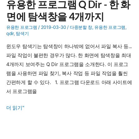
유용한 프로그램 Q Dir - 한 화
프
면에 탐색창을 4개까지
로
그
유용한 프로그램
/
2019-03-30
/
다중분할 창
,
유용한 프로그램
,
램
qdir
,
탐색기
Notepad++
윈도우 탐색기는 탐색창이 하나밖에 없어서 파일 복사 등...
-
파일 작업이 불편한 경우가 많다. 한 화면에 탐색창을 최대
상
4개까지 보여주는 Q Dir 프로그램을 소개한다. 이 프로그
용
램을 사용하면 파일 찾기, 복사 작업 등 파일 작업을 훨씬
보
간편하게 할 수 있다. 1. 프로그램 다운로드 아래 사이트에
다
서 프로그램을
좋
은
유
더 읽기"
텍
용
스
한
트
프