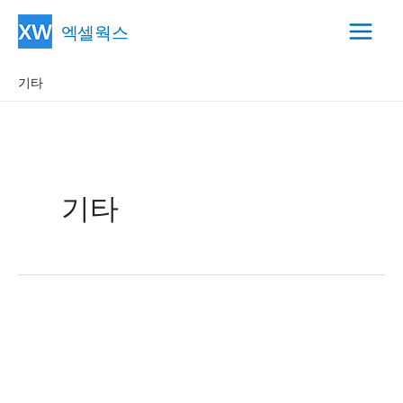
콘
엑셀웍스
텐
Main
츠
기타
Menu
로
건
너
뛰
기
기타