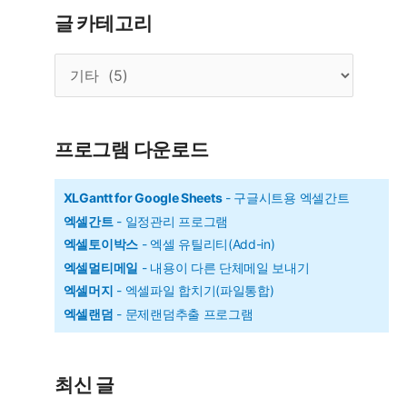
에
로
글 카테고리
디
그
터
글
램
카
Q
테
Dir
고
리
-
프로그램 다운로드
한
화
XLGantt for Google Sheets
- 구글시트용 엑셀간트
엑셀간트
- 일정관리 프로그램
면
엑셀토이박스
- 엑셀 유틸리티(Add-in)
에
엑셀멀티메일
- 내용이 다른 단체메일 보내기
탐
엑셀머지
- 엑셀파일 합치기(파일통합)
색
엑셀랜덤
- 문제랜덤추출 프로그램
창
을
4
최신 글