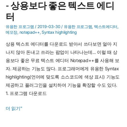
- 상용보다 좋은 텍스트 에디
365(Office
365)
터
의
유용한 프로그램
/
2019-03-30
/
유용한 프로그램
,
텍스트에디터
,
차
메모장
,
notepad++
,
Syntax highlighting
이
상용 텍스트 에디터를 다운로드 받아서 쓰다보면 얼마 지
점
나지 않아 돈내고 쓰라는 팝업이 나타나는데... 이럴 때 상
용보다 좋은 무료 텍스트 에디터 Notepad++를 사용해 보
자. 제공하는 기능도 많다. 프로그래머에게 유용한 Syntax
highlighting(언어에 맞도록 소스코드에 색상 표시) 기능도
제공하고 플러그인을 설치하여 기능을 확장할 수도 있다.
1. 프로그램 다운로드
유
더 읽기"
용
한