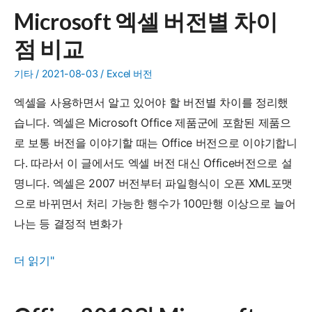
버
Microsoft 엑셀 버전별 차이
전
점 비교
확
인
기타
/
2021-08-03
/
Excel 버전
및
엑셀을 사용하면서 알고 있어야 할 버전별 차이를 정리했
최
습니다. 엑셀은 Microsoft Office 제품군에 포함된 제품으
신
로 보통 버전을 이야기할 때는 Office 버전으로 이야기합니
업
다. 따라서 이 글에서도 엑셀 버전 대신 Office버전으로 설
데
명니다. 엑셀은 2007 버전부터 파일형식이 오픈 XML포맷
이
으로 바뀌면서 처리 가능한 행수가 100만행 이상으로 늘어
트
나는 등 결정적 변화가
방
법
Microsoft
더 읽기"
엑
셀