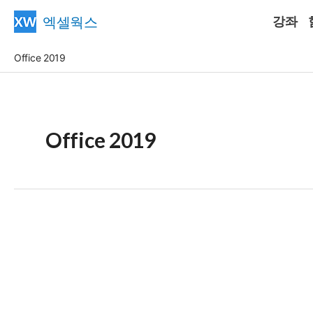
콘
엑셀웍스
강좌
텐
츠
Office 2019
로
건
너
뛰
Office 2019
기