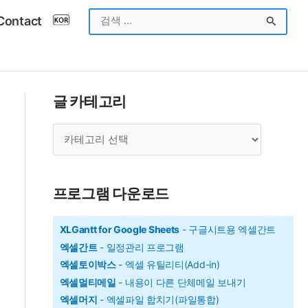
검
Contact
색
대
상
글 카테고리
글
카
테
고
프로그램 다운로드
리
XLGantt for Google Sheets
- 구글시트용 엑셀간트
엑셀간트
- 일정관리 프로그램
엑셀토이박스
- 엑셀 유틸리티(Add-in)
엑셀멀티메일
- 내용이 다른 단체메일 보내기
엑셀머지
- 엑셀파일 합치기(파일통합)