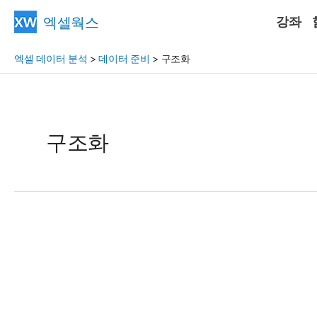
콘
엑셀웍스
강좌
텐
츠
엑셀 데이터 분석
>
데이터 준비
>
구조화
로
건
너
뛰
구조화
기