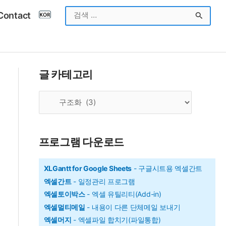
검
Contact
색
대
상
글 카테고리
글
카
테
고
프로그램 다운로드
리
XLGantt for Google Sheets
- 구글시트용 엑셀간트
엑셀간트
- 일정관리 프로그램
엑셀토이박스
- 엑셀 유틸리티(Add-in)
엑셀멀티메일
- 내용이 다른 단체메일 보내기
엑셀머지
- 엑셀파일 합치기(파일통합)