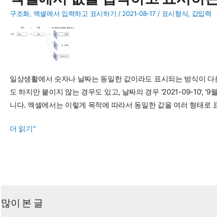
이
터
구조화
,
엑셀에서 입력하고 표시하기
/
2021-08-17
/
표시형식
,
값입력
다
루
기
첫
일상생활에서 숫자나 날짜는 동일한 값이라도 표시되는 방식이 다른
단
도 하지만 붙이지 않는 경우도 있고, 날짜의 경우 '2021-09-10', '
추
니다. 엑셀에서는 이렇게 목적에 따라서 동일한 값을 여러 형태로
는
데
엑
더 읽기"
이
셀
터
에
구
서
조
값
화
을
많이 본 글
입