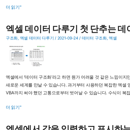
엑
더 읽기"
셀
에
엑셀 데이터 다루기 첫 단추는 데
서
날
구조화
,
엑셀 데이터 다루기
/
2021-09-24
/
데이터 구조화
,
엑셀
짜
데
이
터
엑셀에서 '데이터 구조화'라고 하면 뭔가 어려울 것 같은 느낌이지
다
새로운 세계를 만날 수 있습니다. 과거부터 사용하던 복잡한 엑셀
루
VBA까지 써야 했던 고통으로부터 벗어날 수 있습니다. 수식이 복
기
엑
더 읽기"
셀
데
엑셀에서 값을 입력하고 표시하는