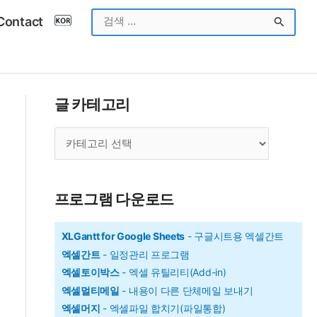
검
Contact
색
대
상
글 카테고리
글
카
테
고
프로그램 다운로드
리
XLGantt for Google Sheets
- 구글시트용 엑셀간트
엑셀간트
- 일정관리 프로그램
엑셀토이박스
- 엑셀 유틸리티(Add-in)
엑셀멀티메일
- 내용이 다른 단체메일 보내기
엑셀머지
- 엑셀파일 합치기(파일통합)