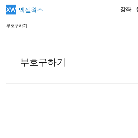
콘
엑셀웍스
강좌
텐
츠
부호구하기
로
건
너
뛰
부호구하기
기