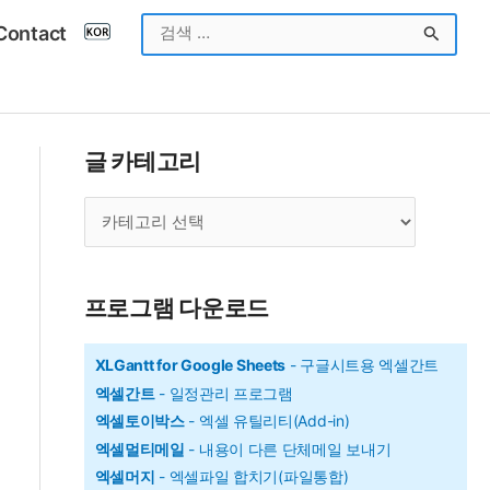
검
Contact
색
대
상
글 카테고리
글
카
테
고
프로그램 다운로드
리
XLGantt for Google Sheets
- 구글시트용 엑셀간트
엑셀간트
- 일정관리 프로그램
엑셀토이박스
- 엑셀 유틸리티(Add-in)
엑셀멀티메일
- 내용이 다른 단체메일 보내기
엑셀머지
- 엑셀파일 합치기(파일통합)