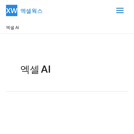
콘
엑셀웍스
텐
Main
츠
엑셀 AI
Menu
로
건
너
뛰
기
엑셀 AI