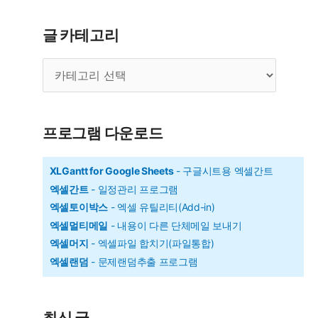
서
Claude(클
글 카테고리
로
글
드)
카
AI
테
설
고
리
치
프로그램 다운로드
하
고
XLGantt for Google Sheets
- 구글시트용 엑셀간트
엑셀간트
- 일정관리 프로그램
사
엑셀토이박스
- 엑셀 유틸리티(Add-in)
용
엑셀멀티메일
- 내용이 다른 단체메일 보내기
하
엑셀머지
- 엑셀파일 합치기(파일통합)
기
엑셀랜덤
- 문제랜덤추출 프로그램
최신 글