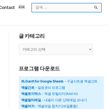
검
Contact
색
대
상
글 카테고리
글
카
테
고
프로그램 다운로드
리
XLGantt for Google Sheets
- 구글시트용 엑셀간트
엑셀간트
- 일정관리 프로그램
엑셀토이박스
- 엑셀 유틸리티(Add-in)
엑셀멀티메일
- 내용이 다른 단체메일 보내기
엑셀머지
- 엑셀파일 합치기(파일통합)