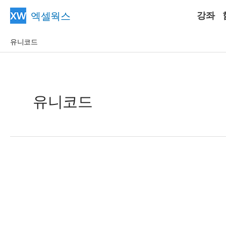
콘
엑셀웍스
강좌
텐
츠
유니코드
로
건
너
뛰
유니코드
기