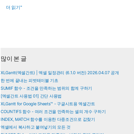
UNICODE
더 읽기"
함
수
-
문
자
의
많이 본 글
유
니
XLGantt(엑셀간트) | 엑셀 일정관리 (6.1.0 버전) 2026.04.07 공개
코
한 번에 끝내는 피벗테이블 기초
드
SUMIF 함수 - 조건을 만족하는 범위의 합계 구하기
값
[엑셀간트 사용법 01] 간단 사용법
구
XLGantt for Google Sheets™ - 구글시트용 엑셀간트
COUNTIFS 함수 - 여러 조건을 만족하는 셀의 개수 구하기
하
INDEX, MATCH 함수를 이용한 다중조건으로 값찾기
기
엑셀에서 복사하고 붙여넣기의 모든 것