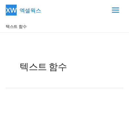
콘
엑셀웍스
텐
Main
츠
텍스트 함수
Menu
로
건
너
뛰
기
텍스트 함수