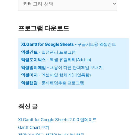
모
카
많
테
은
고
리
텍
프로그램 다운로드
스
트,
XLGantt for Google Sheets
- 구글시트용 엑셀간트
엑셀간트
- 일정관리 프로그램
배
엑셀토이박스
- 엑셀 유틸리티(Add-in)
열
엑셀멀티메일
- 내용이 다른 단체메일 보내기
함
엑셀머지
- 엑셀파일 합치기(파일통합)
수
엑셀랜덤
- 문제랜덤추출 프로그램
14
개
최신 글
XLGantt for Google Sheets 2.0.0 업데이트
Gantt Chart 보기
정말 어이없고 생각없는 네이버 캡차