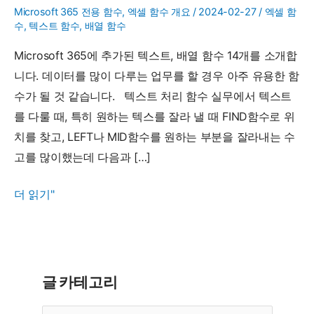
Microsoft 365 전용 함수
,
엑셀 함수 개요
/
2024-02-27
/
엑셀 함
수
,
텍스트 함수
,
배열 함수
Microsoft 365에 추가된 텍스트, 배열 함수 14개를 소개합
니다. 데이터를 많이 다루는 업무를 할 경우 아주 유용한 함
수가 될 것 같습니다. 텍스트 처리 함수 실무에서 텍스트
를 다룰 때, 특히 원하는 텍스를 잘라 낼 때 FIND함수로 위
치를 찾고, LEFT나 MID함수를 원하는 부분을 잘라내는 수
고를 많이했는데 다음과 […]
365
더 읽기"
에
추
가
된
글 카테고리
쓸
글