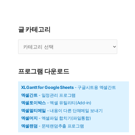
수
-
평
글 카테고리
균
글
순
카
위
테
구
고
리
하
프로그램 다운로드
기
XLGantt for Google Sheets
- 구글시트용 엑셀간트
엑셀간트
- 일정관리 프로그램
엑셀토이박스
- 엑셀 유틸리티(Add-in)
엑셀멀티메일
- 내용이 다른 단체메일 보내기
엑셀머지
- 엑셀파일 합치기(파일통합)
엑셀랜덤
- 문제랜덤추출 프로그램