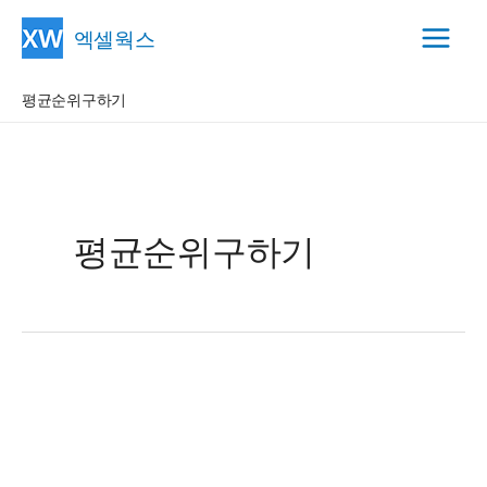
콘
엑셀웍스
텐
Main
츠
평균순위구하기
Menu
로
건
너
뛰
기
평균순위구하기