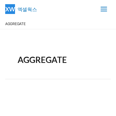
콘
엑셀웍스
텐
Main
츠
AGGREGATE
Menu
로
건
너
뛰
기
AGGREGATE