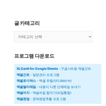
수
-
목
글 카테고리
록,
글
데
카
이
테
터
고
리
베
프로그램 다운로드
이
스
XLGantt for Google Sheets
- 구글시트용 엑셀간트
엑셀간트
- 일정관리 프로그램
집
엑셀토이박스
- 엑셀 유틸리티(Add-in)
계
엑셀멀티메일
- 내용이 다른 단체메일 보내기
엑셀머지
- 엑셀파일 합치기(파일통합)
엑셀랜덤
- 문제랜덤추출 프로그램