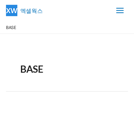
콘
엑셀웍스
텐
Main
츠
BASE
Menu
로
건
너
뛰
기
BASE