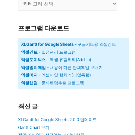
수
카
를
테
다
고
리
른
프로그램 다운로드
진
수
XLGantt for Google Sheets
- 구글시트용 엑셀간트
엑셀간트
- 일정관리 프로그램
로
엑셀토이박스
- 엑셀 유틸리티(Add-in)
바
엑셀멀티메일
- 내용이 다른 단체메일 보내기
꾸
엑셀머지
- 엑셀파일 합치기(파일통합)
기
엑셀랜덤
- 문제랜덤추출 프로그램
최신 글
XLGantt for Google Sheets 2.0.0 업데이트
Gantt Chart 보기
정말 어이없고 생각없는 네이버 캡차