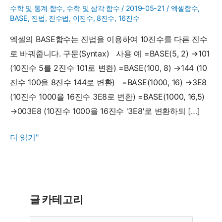
수학 및 통계 함수
,
수학 및 삼각 함수
/
2019-05-21
/
엑셀함수
,
BASE
,
진법
,
진수법
,
이진수
,
8진수
,
16진수
엑셀의 BASE함수는 진법을 이용하여 10진수를 다른 진수
로 바꿔줍니다. 구문(Syntax) 사용 예 =BASE(5, 2) →101
(10진수 5를 2진수 101로 변환) =BASE(100, 8) →144 (10
진수 100을 8진수 144로 변환) =BASE(1000, 16) →3E8
(10진수 1000을 16진수 3E8로 변환) =BASE(1000, 16,5)
→003E8 (10진수 1000을 16진수 '3E8'로 변환하되 […]
BASE
더 읽기"
함
수
-
10
글 카테고리
진
글