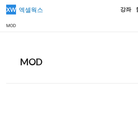
콘
엑셀웍스
강좌
텐
츠
MOD
로
건
너
뛰
MOD
기