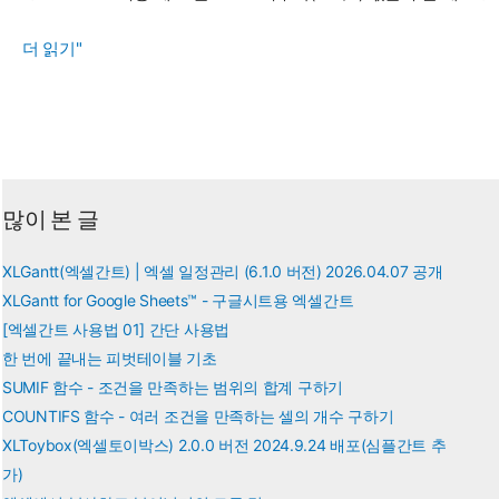
QUOTIENT,
더 읽기"
MOD
함
수
-
몫
많이 본 글
과
나
XLGantt(엑셀간트) | 엑셀 일정관리 (6.1.0 버전) 2026.04.07 공개
머
XLGantt for Google Sheets™ - 구글시트용 엑셀간트
지
[엑셀간트 사용법 01] 간단 사용법
구
한 번에 끝내는 피벗테이블 기초
하
SUMIF 함수 - 조건을 만족하는 범위의 합계 구하기
기
COUNTIFS 함수 - 여러 조건을 만족하는 셀의 개수 구하기
XLToybox(엑셀토이박스) 2.0.0 버전 2024.9.24 배포(심플간트 추
가)