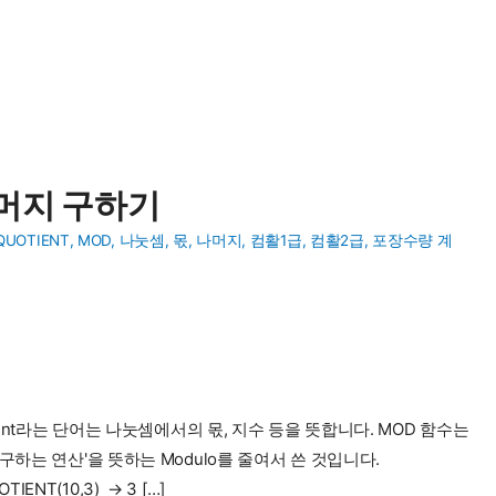
 나머지 구하기
QUOTIENT
,
MOD
,
나눗셈
,
몫
,
나머지
,
컴활1급
,
컴활2급
,
포장수량 계
ient라는 단어는 나눗셈에서의 몫, 지수 등을 뜻합니다. MOD 함수는
구하는 연산'을 뜻하는 Modulo를 줄여서 쓴 것입니다.
ENT(10,3) → 3 […]