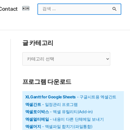
검
Contact
색
대
상
글 카테고리
글
카
테
고
프로그램 다운로드
리
XLGantt for Google Sheets
- 구글시트용 엑셀간트
엑셀간트
- 일정관리 프로그램
엑셀토이박스
- 엑셀 유틸리티(Add-in)
엑셀멀티메일
- 내용이 다른 단체메일 보내기
엑셀머지
- 엑셀파일 합치기(파일통합)