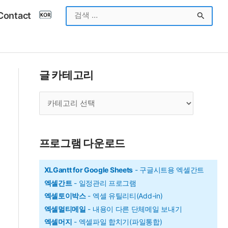
검
Contact
색
대
상
글 카테고리
글
카
테
고
프로그램 다운로드
리
XLGantt for Google Sheets
- 구글시트용 엑셀간트
엑셀간트
- 일정관리 프로그램
엑셀토이박스
- 엑셀 유틸리티(Add-in)
엑셀멀티메일
- 내용이 다른 단체메일 보내기
엑셀머지
- 엑셀파일 합치기(파일통합)