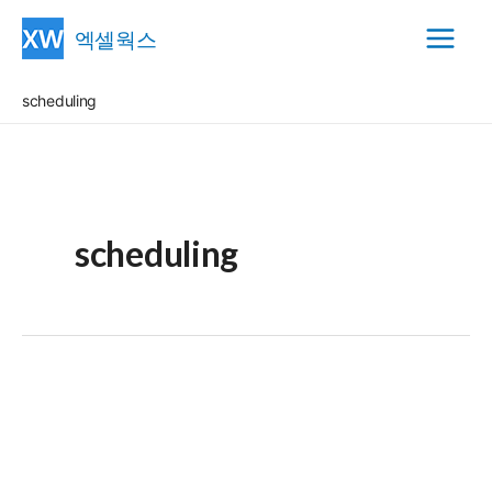
콘
엑셀웍스
텐
Main
츠
scheduling
Menu
로
건
너
뛰
기
scheduling