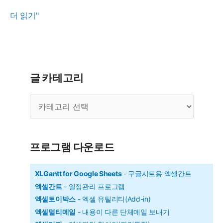
XLGantt(엑
더 읽기"
셀
간
트)
|
글 카테고리
엑
글
셀
카
일
테
정
고
리
관
프로그램 다운로드
리
(6.1.0
XLGantt for Google Sheets
- 구글시트용 엑셀간트
엑셀간트
- 일정관리 프로그램
버
엑셀토이박스
- 엑셀 유틸리티(Add-in)
전)
엑셀멀티메일
- 내용이 다른 단체메일 보내기
2026.04.07