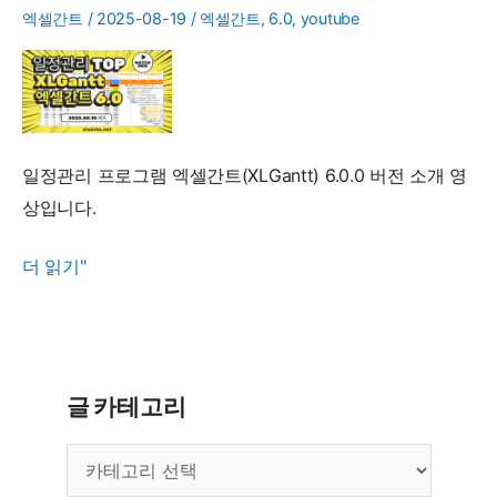
엑셀간트
/
2025-08-19
/
엑셀간트
,
6.0
,
youtube
일정관리 프로그램 엑셀간트(XLGantt) 6.0.0 버전 소개 영
상입니다.
엑
더 읽기"
셀
간
트
(XLGantt)
글 카테고리
6.0.0
글
버
카
전