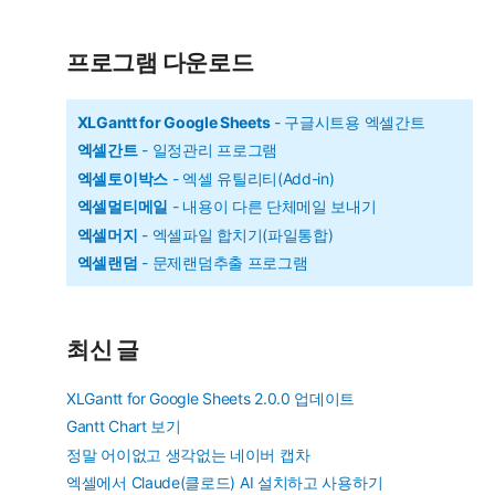
테
소
고
리
개
프로그램 다운로드
영
상
XLGantt for Google Sheets
- 구글시트용 엑셀간트
엑셀간트
- 일정관리 프로그램
엑셀토이박스
- 엑셀 유틸리티(Add-in)
엑셀멀티메일
- 내용이 다른 단체메일 보내기
엑셀머지
- 엑셀파일 합치기(파일통합)
엑셀랜덤
- 문제랜덤추출 프로그램
최신 글
XLGantt for Google Sheets 2.0.0 업데이트
Gantt Chart 보기
정말 어이없고 생각없는 네이버 캡차
엑셀에서 Claude(클로드) AI 설치하고 사용하기