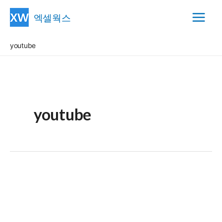
콘
엑셀웍스
텐
Main
츠
youtube
Menu
로
건
너
뛰
기
youtube