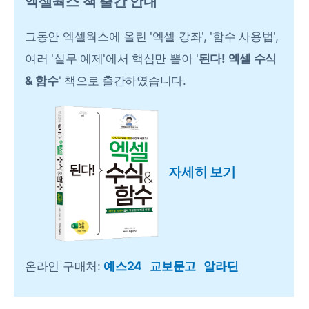
엑셀웍스 책 출간 안내
그동안 엑셀웍스에 올린 '엑셀 강좌', '함수 사용법',
여러 '실무 예제'에서 핵심만 뽑아 '
된다! 엑셀 수식
& 함수
' 책으로 출간하였습니다.
자세히 보기
온라인 구매처:
예스24
교보문고
알라딘