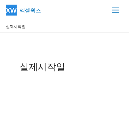
콘
엑셀웍스
텐
Main
츠
실제시작일
Menu
로
건
너
뛰
기
실제시작일