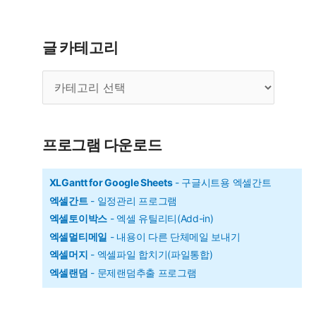
트
사
글 카테고리
용
글
법
카
06]
테
일
고
리
정
프로그램 다운로드
계
획
XLGantt for Google Sheets
- 구글시트용 엑셀간트
엑셀간트
- 일정관리 프로그램
변
엑셀토이박스
- 엑셀 유틸리티(Add-in)
경
엑셀멀티메일
- 내용이 다른 단체메일 보내기
관
엑셀머지
- 엑셀파일 합치기(파일통합)
리
엑셀랜덤
- 문제랜덤추출 프로그램