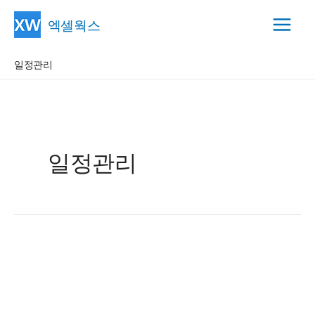
콘
엑셀웍스
텐
Main
츠
일정관리
Menu
로
건
너
뛰
기
일정관리