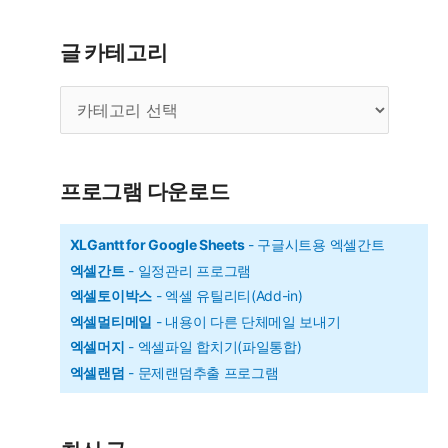
축,
칼
글 카테고리
퇴
글
보
카
장!
테
엑
고
리
셀
프로그램 다운로드
프
로
XLGantt for Google Sheets
- 구글시트용 엑셀간트
엑셀간트
- 일정관리 프로그램
그
엑셀토이박스
- 엑셀 유틸리티(Add-in)
램
엑셀멀티메일
- 내용이 다른 단체메일 보내기
소
엑셀머지
- 엑셀파일 합치기(파일통합)
개
엑셀랜덤
- 문제랜덤추출 프로그램