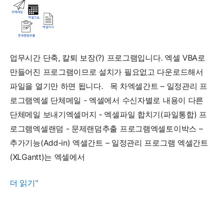
for
Google)
2
월
업무시간 단축, 칼퇴 보장(?) 프로그램입니다. 엑셀 VBA로
중
만들어진 프로그램이므로 설치가 필요없고 다운로드해서
공
파일을 열기만 하면 됩니다. 목 차엑셀간트 – 일정관리 프
개
로그램엑셀 단체메일 - 엑셀에서 수신자별로 내용이 다른
예
단체메일 보내기엑셀머지 - 엑셀파일 합치기(파일통합) 프
정...
로그램엑셀랜덤 - 문제랜덤추출 프로그램엑셀토이박스 –
추가기능(Add-in) 엑셀간트 – 일정관리 프로그램 엑셀간트
(XLGantt)는 엑셀에서
시
더 읽기"
간
단