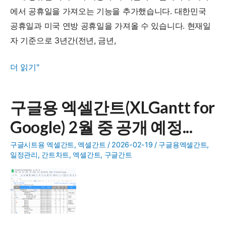
에서 공휴일을 가져오는 기능을 추가했습니다. 대한민국
공휴일과 미국 연방 공휴일을 가져올 수 있습니다. 현재일
자 기준으로 3년간(전년, 금년,
XLGantt(엑
더 읽기"
셀
간
구글용 엑셀간트(XLGantt for
트)
Google) 2월 중 공개 예정...
|
엑
구글시트용 엑셀간트
,
엑셀간트
/
2026-02-19
/
구글용엑셀간트
,
셀
일정관리
,
간트차트
,
엑셀간트
,
구글간트
일
정
관
리