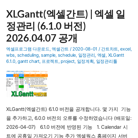
Google
XLGantt(엑셀간트) | 엑셀 일
Sheets
정관리 (6.1.0 버전)
2.0.0
업
2026.04.07 공개
데
엑셀프로그램 다운로드
,
엑셀간트
/
2020-08-01
/
간트차트
,
excel
,
이
wbs
,
scheduling
,
sample
,
schedule
,
일정관리
,
엑셀
,
XLGantt
트
6.1.0
,
gantt chart
,
프로젝트
,
project
,
일정계획
,
일정관리툴
XLGantt(엑셀간트) 6.1.0 버전을 공개합니다. 몇 가지 기능
을 추가하고, 6.0.0 버전의 오류를 수정하였습니다 (배포일:
2026-04-07) 6.1.0 버전에 반영된 기능 1. Calendar 시
트에 공휴일 가져오기 기능 추가 엑셀웍스 홈페이지 서버