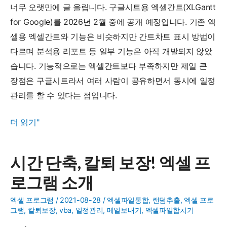
(6.1.0
너무 오랫만에 글 올립니다. 구글시트용 엑셀간트(XLGantt
버
for Google)를 2026년 2월 중에 공개 예정입니다. 기존 엑
전)
셀용 엑셀간트와 기능은 비슷하지만 간트차트 표시 방법이
2026.04.07
다르며 분석용 리포트 등 일부 기능은 아직 개발되지 않았
공
습니다. 기능적으로는 엑셀간트보다 부족하지만 제일 큰
개
장점은 구글시트라서 여러 사람이 공유하면서 동시에 일정
관리를 할 수 있다는 점입니다.
구
더 읽기"
글
용
시간 단축, 칼퇴 보장! 엑셀 프
엑
로그램 소개
셀
간
엑셀 프로그램
/
2021-08-28
/
엑셀파일통합
,
랜덤추출
,
엑셀 프로
트
그램
,
칼퇴보장
,
vba
,
일정관리
,
메일보내기
,
엑셀파일합치기
(XLGantt