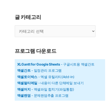
표
기
능
글 카테고리
으
글
로
카
자
테
료
고
리
관
프로그램 다운로드
리
하
XLGantt for Google Sheets
- 구글시트용 엑셀간트
엑셀간트
- 일정관리 프로그램
기
엑셀토이박스
- 엑셀 유틸리티(Add-in)
엑셀멀티메일
- 내용이 다른 단체메일 보내기
엑셀머지
- 엑셀파일 합치기(파일통합)
엑셀랜덤
- 문제랜덤추출 프로그램