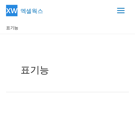
콘
엑셀웍스
텐
Main
츠
표기능
Menu
로
건
너
뛰
기
표기능