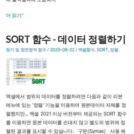
SORTBY
더 읽기"
함
수
SORT 함수 - 데이터 정렬하기
-
범
찾기 및 참조영역 함수
/
2020-08-22
/
엑셀함수
,
SORT
,
정렬
위
의
값
을
기
엑셀에서 범위의 데이터를 정렬하려면 다음과 같이 리본
준
메뉴에 있는 '정렬' 기능을 이용하여 원본데이터 자체를 정
으
렬했지만... 엑셀 2021 이상 버전부터 제공되는 SORT 함수
로
를 이용하면 원본 데이터를 손대지 않고 별도의 범위에 정
데
렬된 결과를 표시할 수 있습니다. 구문(Syntax) 사용 예