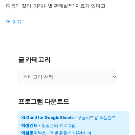
이
다음과 같이 '거래처별 판매실적' 자료가 있다고
터
정
SORT
더 읽기"
렬
함
하
수
기
-
데
글 카테고리
이
글
터
카
정
테
렬
고
리
하
프로그램 다운로드
기
XLGantt for Google Sheets
- 구글시트용 엑셀간트
엑셀간트
- 일정관리 프로그램
엑셀토이박스
- 엑셀 유틸리티(Add-in)