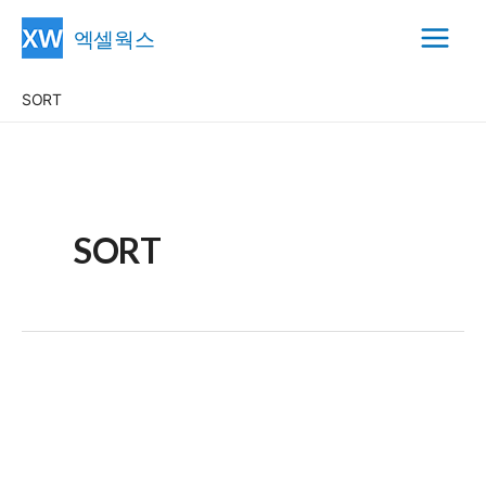
콘
엑셀웍스
텐
Main
츠
SORT
Menu
로
건
너
뛰
기
SORT