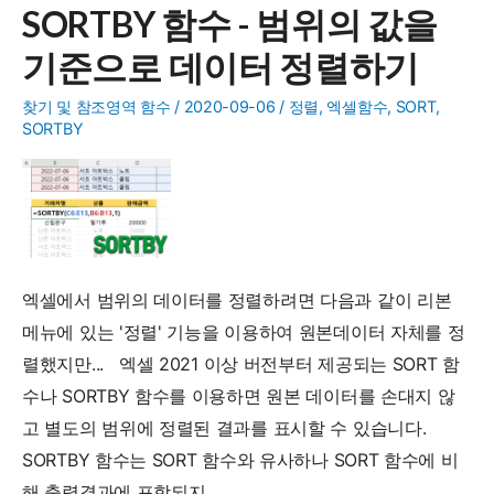
SORTBY 함수 - 범위의 값을
로
기준으로 데이터 정렬하기
여
러
찾기 및 참조영역 함수
/
2020-09-06
/
정렬
,
엑셀함수
,
SORT
,
기
SORTBY
준
(다
중
기
준)
엑셀에서 범위의 데이터를 정렬하려면 다음과 같이 리본
정
메뉴에 있는 '정렬' 기능을 이용하여 원본데이터 자체를 정
렬
렬했지만... 엑셀 2021 이상 버전부터 제공되는 SORT 함
하
수나 SORTBY 함수를 이용하면 원본 데이터를 손대지 않
기
고 별도의 범위에 정렬된 결과를 표시할 수 있습니다.
SORTBY 함수는 SORT 함수와 유사하나 SORT 함수에 비
해 출력결과에 포함되지