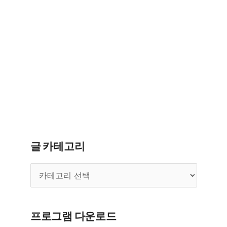
글 카테고리
글
카
테
고
리
프로그램 다운로드