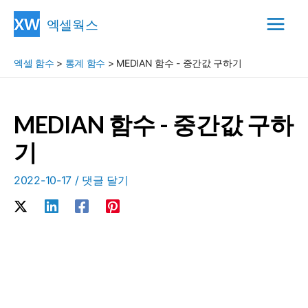
콘
엑셀웍스
텐
Main
츠
엑셀 함수
>
통계 함수
>
MEDIAN 함수 - 중간값 구하기
Menu
로
건
너
MEDIAN 함수 - 중간값 구하
뛰
기
기
2022-10-17
/
댓글 달기