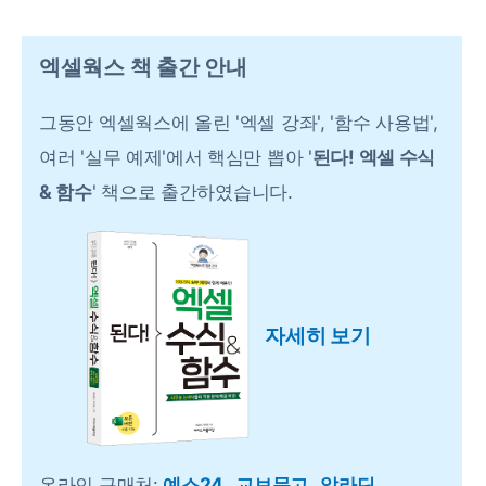
엑셀웍스 책 출간 안내
그동안 엑셀웍스에 올린 '엑셀 강좌', '함수 사용법',
여러 '실무 예제'에서 핵심만 뽑아 '
된다! 엑셀 수식
& 함수
' 책으로 출간하였습니다.
자세히 보기
온라인 구매처:
예스24
교보문고
알라딘