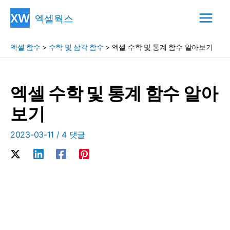
콘
엑셀웍스
텐
Main
츠
엑셀 함수
>
수학 및 삼각 함수
>
엑셀 수학 및 통계 함수 알아보기
Menu
로
건
너
엑셀 수학 및 통계 함수 알아
뛰
보기
기
2023-03-11
/
4 댓글