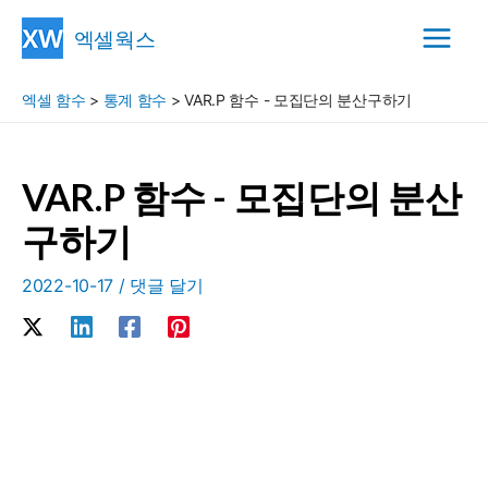
콘
엑셀웍스
텐
Main
츠
엑셀 함수
>
통계 함수
>
VAR.P 함수 - 모집단의 분산구하기
Menu
로
건
너
VAR.P 함수 - 모집단의 분산
뛰
구하기
기
2022-10-17
/
댓글 달기