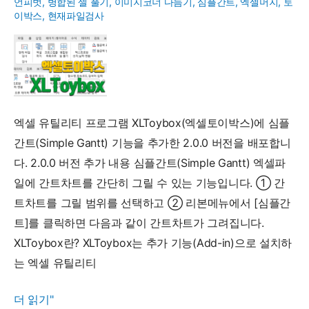
언피벗
,
병합된 셀 풀기
,
이미지코너 다듬기
,
심플간트
,
엑셀머지
,
토
제
이박스
,
현재파일검사
하
기
엑셀 유틸리티 프로그램 XLToybox(엑셀토이박스)에 심플
간트(Simple Gantt) 기능을 추가한 2.0.0 버전을 배포합니
다. 2.0.0 버전 추가 내용 심플간트(Simple Gantt) 엑셀파
일에 간트차트를 간단히 그릴 수 있는 기능입니다. ① 간
트차트를 그릴 범위를 선택하고 ② 리본메뉴에서 [심플간
트]를 클릭하면 다음과 같이 간트차트가 그려집니다.
XLToybox란? XLToybox는 추가 기능(Add-in)으로 설치하
는 엑셀 유틸리티
XLToybox(엑
더 읽기"