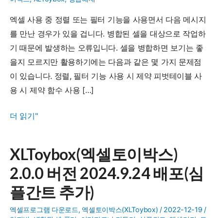
엑셀 사용 중 정렬 또는 필터 기능을 사용면서 다음 메시지
를 만난 경우가 있을 겁니다. 병합된 셀을 대상으로 작업하
기 때문에 발생하는 오류입니다. 셀을 병합하면 보기는 좋
을지 모르지만 활용하기에는 다음과 같은 몇 가지 문제점
이 있습니다. 정렬, 필터 기능 사용 시 제약 피벗테이블 사
용 시 제약 함수 사용 […]
병
더 읽기"
합
된
XLToybox(엑셀토이박스)
셀
2.0.0 버전 2024.9.24 배포(심
한
번
플간트 추가)
에
엑셀프로그램 다운로드
,
엑셀토이박스(XLToybox)
/
2022-12-19
/
해