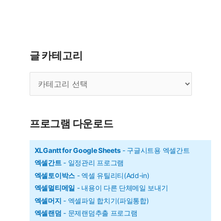
셀
토
이
박
글 카테고리
스)
글
2.0.0
카
버
테
전
고
리
2024.9.24
프로그램 다운로드
배
포
XLGantt for Google Sheets
- 구글시트용 엑셀간트
엑셀간트
- 일정관리 프로그램
(심
엑셀토이박스
- 엑셀 유틸리티(Add-in)
플
엑셀멀티메일
- 내용이 다른 단체메일 보내기
간
엑셀머지
- 엑셀파일 합치기(파일통합)
트
엑셀랜덤
- 문제랜덤추출 프로그램